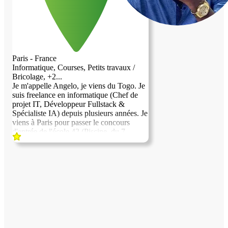
Paris - France
Informatique, Courses, Petits travaux /
Bricolage, +2...
Je m'appelle Angelo, je viens du Togo. Je
suis freelance en informatique (Chef de
projet IT, Développeur Fullstack &
Spécialiste IA) depuis plusieurs années. Je
viens à Paris pour passer le concours
d'entrée de l'école 42 (Piscine, du 7
septembre au 2 octobre 2026), je cherche
un hébergement pour environ 1 mois, du
1er septembre au 2-3 octobre. Si je réussis
le concours, je poursuivrai la formation
sur plusieurs mois mais je ne recherche
pas forcément un hébergement aussi long
dès maintenant, je trouverai probablement
un logement étudiant classique une fois
admis. Cela dit, si l'échange se passe bien
avec vous, je suis tout à fait ouvert à