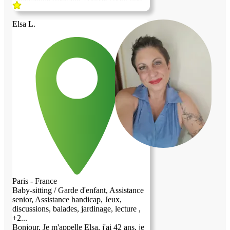
quotidienne (ménage, courses) pour une
personne âgée, soit une garde d'enfants et
un soutien scolaire pour un ou deux
Elsa L.
enfants de plus de 3 ans. Je parle très bien
anglais et je me débrouille en français, au
niveau conversationnel. Je peux
également accepter une petite participation
financière pour couvrir le loyer et les
charges, en plus de l'aide quotidienne,
pour un logement en très bon état. Je suis
une femme célibataire, divorcée, très
fiable, aimable et très propre. Je suis
enseignante.
Paris - France
Baby-sitting / Garde d'enfant, Assistance
senior, Assistance handicap, Jeux,
discussions, balades, jardinage, lecture ,
+2...
Bonjour, Je m'appelle Elsa, j'ai 42 ans, je