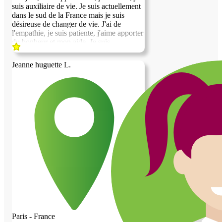
suis auxiliaire de vie. Je suis actuellement
dans le sud de la France mais je suis
désireuse de changer de vie. J'ai de
l'empathie, je suis patiente, j'aime apporter
du bonheur et mon aide. Je suis
polyvalente, j'aime les animaux, je suis
bavarde et m'intéresse à énormément de
Jeanne huguette L.
sujet. J'apprécie travailler auprès de
personnes âgées car elles ont du vécu et
du savoir. Je suis systématiquement
apprécié car je suis souriante et volontaire.
J'ai de bonnes manières et du respect. Je
suis également pédagogue et bienveillante.
J'espère avoir le privilège d'être choisie
pour vivre à vos côtés. Au plaisir de faire
votre connaissance.
Paris - France