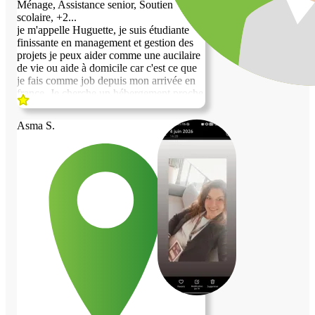
Ménage, Assistance senior, Soutien
scolaire, +2...
je m'appelle Huguette, je suis étudiante
finissante en management et gestion des
projets je peux aider comme une aucilaire
de vie ou aide à domicile car c'est ce que
je fais comme job depuis mon arrivée en
france, Je cherche un hébergement proche
de paris ou aux alentours à partir du 10
Aout. Je ne fume pas, je suis très
Asma S.
respectueuse et laborieuse.