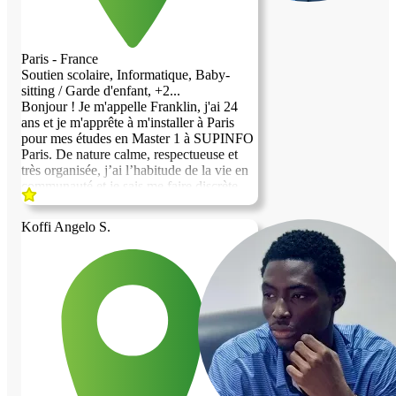
Paris - France
Soutien scolaire, Informatique, Baby-
sitting / Garde d'enfant, +2...
Bonjour ! Je m'appelle Franklin, j'ai 24
ans et je m'apprête à m'installer à Paris
pour mes études en Master 1 à SUPINFO
Paris. De nature calme, respectueuse et
très organisée, j’ai l’habitude de la vie en
communauté et je sais me faire discrète
quand il le faut. Mon rythme de vie sera
partagé entre mes cours la journée (ou
Koffi Angelo S.
alternance si j'en trouve) et mes révisions
le soir. Je recherche un hébergement
chaleureux en échange de services. Au
plaisir d'échanger avec vous !