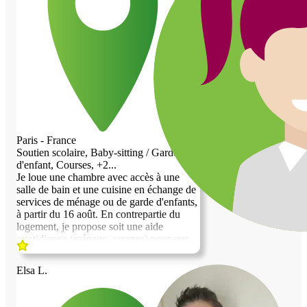
Paris - France
Soutien scolaire, Baby-sitting / Garde
d'enfant, Courses, +2...
Je loue une chambre avec accès à une
salle de bain et une cuisine en échange de
services de ménage ou de garde d'enfants,
à partir du 16 août. En contrepartie du
logement, je propose soit une aide
quotidienne (ménage, courses) pour une
personne âgée, soit une garde d'enfants et
un soutien scolaire pour un ou deux
Elsa L.
enfants de plus de 3 ans. Je parle très bien
anglais et je me débrouille en français, au
niveau conversationnel. Je peux