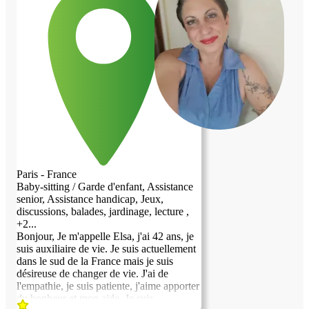
également accepter une petite participation
financière pour couvrir le loyer et les
charges, en plus de l'aide quotidienne,
pour un logement en très bon état. Je suis
une femme célibataire, divorcée, très
fiable, aimable et très propre. Je suis
enseignante.
Paris - France
Baby-sitting / Garde d'enfant, Assistance
senior, Assistance handicap, Jeux,
discussions, balades, jardinage, lecture ,
+2...
Bonjour, Je m'appelle Elsa, j'ai 42 ans, je
suis auxiliaire de vie. Je suis actuellement
dans le sud de la France mais je suis
désireuse de changer de vie. J'ai de
l'empathie, je suis patiente, j'aime apporter
du bonheur et mon aide. Je suis