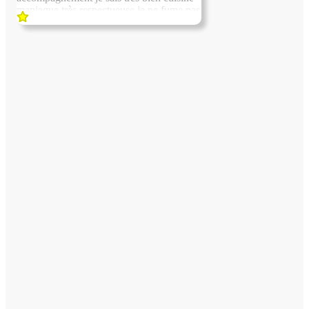
maniaque très respectueuse je ne fume pas
pas d'alcool rien de tt