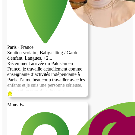
karaté, et je suis bilingue en anglais. Je
serais ravi de mettre mes compétences à
votre service tout en bénéficiant d'un
cadre de vie chaleureux et convivial.
Merci de votre attention, et au plaisir
d'échanger avec vous !
Paris - France
Soutien scolaire, Baby-sitting / Garde
d'enfant, Langues, +2...
Récemment arrivée du Pakistan en
France, je travaille actuellement comme
enseignante d’activités indépendante à
Paris. J’aime beaucoup travailler avec les
enfants et je suis une personne sérieuse,
douce et responsable. Je parle
principalement anglais et j’apprends
actuellement le français. Je peux
Mme. B.
également aider pour la garde des enfants,
les petites tâches de la maison ou
m’occuper des animaux.