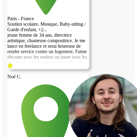
Paris - France
Soutien scolaire, Musique, Baby-sitting /
Garde d'enfant, +2...
jeune femme de 34 ans, directrice
artistique, chanteuse compositrice. Je me
lance en freelance et serai heureuse de
rendre service contre un logement. J'aime
discuter avec les seniors ou jouer avec les
enfants, je suis énergique et positive. Je
suis pratiquement bilingue en anglais,
ayant vécu 2 ans aux Etats Unis et 1 an à
Noé C.
Londres. Forte en langues et matières
littéraires si vos enfants ont besoin de
soutien scolaire. Je peux aussi donner des
cours de chant ou de production musicale,
je suis petsitter et garde régulièrement des
animaux également. je ne fume pas, et
bois très occasionnelement. Je travaille
depuis la maison, et je sors lorsque j'ai des
meetings à l'extérieur ou des soirées
networking/buisness. Je n'ai pas de
quartier de préférence dans Paris.