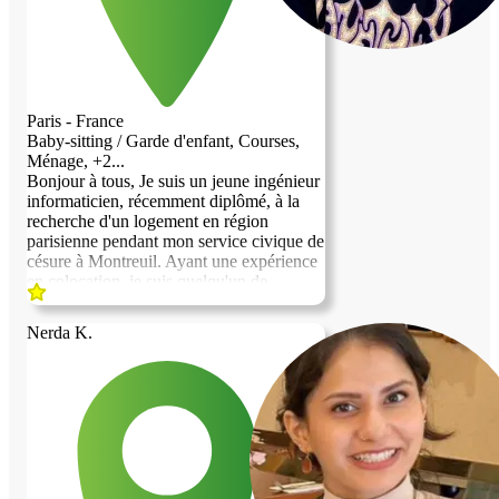
Paris - France
Baby-sitting / Garde d'enfant, Courses,
Ménage, +2...
Bonjour à tous, Je suis un jeune ingénieur
informaticien, récemment diplômé, à la
recherche d'un logement en région
parisienne pendant mon service civique de
césure à Montreuil. Ayant une expérience
en colocation, je suis quelqu'un de
sociable et adaptable. Dans mon temps
libre, je m'investis en tant qu'animateur et
Nerda K.
professeur bénévole, ce qui me permet de
partager mes compétences et d'apporter
mon aide de différentes manières. Je peux
vous assister avec le ménage, les courses,
la cuisine (je suis végétarien), l'aide aux
devoirs jusqu'à la classe de terminale, ainsi
que dans des activités de jardinage ou
d'écoute. De plus, je pratique la harpe et le