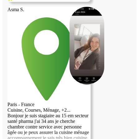
polyvalente, j'aime les animaux, je suis
bavarde et m'intéresse à énormément de
Asma S.
sujet. J'apprécie travailler auprès de
personnes âgées car elles ont du vécu et
du savoir. Je suis systématiquement
apprécié car je suis souriante et volontaire.
J'ai de bonnes manières et du respect. Je
suis également pédagogue et bienveillante.
J'espère avoir le privilège d'être choisie
pour vivre à vos côtés. Au plaisir de faire
votre connaissance.
Paris - France
Cuisine, Courses, Ménage, +2...
Bonjour je suis stagiaire au 15 em secteur
santé pharma j'ai 34 ans je cherche
chambre contre service avec personne
âgée ou je peux assurer la cuisine ménage
accompagnement je sais très bien cuisine