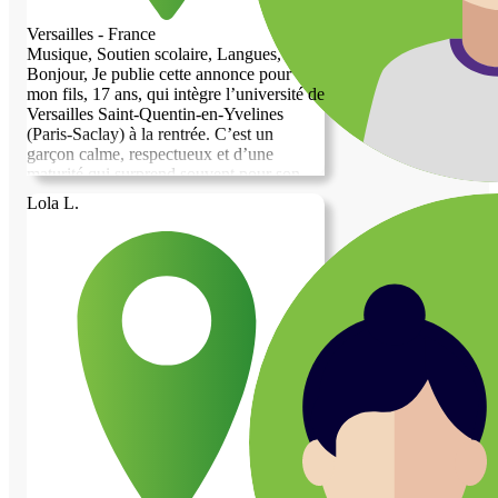
Versailles - France
Musique, Soutien scolaire, Langues, +2...
Bonjour, Je publie cette annonce pour
mon fils, 17 ans, qui intègre l’université de
Versailles Saint-Quentin-en-Yvelines
(Paris-Saclay) à la rentrée. C’est un
garçon calme, respectueux et d’une
maturité qui surprend souvent pour son
âge. Bachelier avec mention Très Bien
Lola L.
(16,30 de moyenne), il est passionné de
cinéma, de musique, d’informatique, de
littérature française et de culture générale,
et pratique le sport régulièrement. Il parle
très bien anglais et aime avant tout
échanger et écouter. Il grandit dans une
famille attachée à la culture et au travail :
son père dirige une entreprise industrielle,
sa mère est également entrepreneure dans
le même secteur. La culture française fait
partie de notre histoire familiale — son
arrière-grand-mère était française,
originaire de Cannes — et il a été élevé
dans cet héritage. En contrepartie de
l’hébergement, il peut volontiers tenir