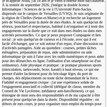
Je m'appelle Noha, j'ai 18 ans et je viens d'obtenir mon baccalauréat.
À la rentrée de septembre 2026, j'intègre la double licence
Informatique / Sciences de la vie à l'Université Paris-Saclay,
dispensée sur le campus de Versailles (UVSQ). Je suis originaire de
la région de Chelles (Seine-et-Marne) et je recherche un logement
près de Versailles pour la durée de mes études. Je suis quelqu'un de
sérieux, ponctuel et respectueux, habitué à m'organiser et à tenir des
engagements sur la durée que ce soit dans mes études ou dans mes
activités personnelles. Ce que je peux proposer Compagnie et lien
social : je suis quelqu'un de curieux et à l'écoute, avec qui il est
facile d'échanger, que ce soit autour d'un repas, d'une discussion ou
d'activités partagées. Aide au quotidien : courses, petites tâches
ménagères, préparation de repas, aide administrative ou aide
informatique (je suis à l'aise avec les outils numériques et peux aider
pour des démarches en ligne, l'utilisation d'un smartphone ou d'un
ordinateur). Aide physique et pratique : je pratique plusieurs sports
(musculation, taekwondo, boxe, karaté) à haut niveau, ce qui me
permet d'aider facilement pour du bricolage léger, du port de
charges, des déplacements ou toute tâche demandant de la force.
Fiabilité et engagement civique : j'ai une expérience solide de
l'engagement associatif et collectif (délégué de classe, membre du
Conseil de Vie Lycéenne, médiateur anti-harcèlement), ce qui
témoigne de mon sens des responsabilités et de ma capacité à être
présent pour quelqu'un dans la durée. Disponibilité régulière : en
dehors de mes cours, je peux organiser mon emploi du temps pour