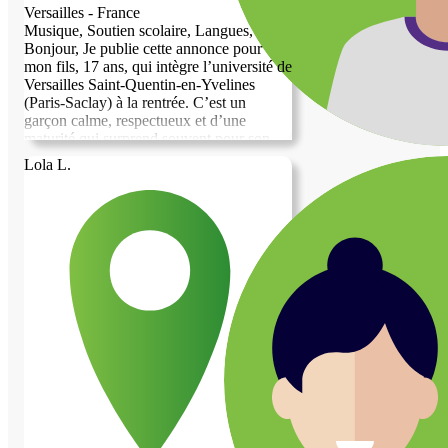
Versailles - France
Musique, Soutien scolaire, Langues, +2...
Bonjour, Je publie cette annonce pour
mon fils, 17 ans, qui intègre l’université de
Versailles Saint-Quentin-en-Yvelines
(Paris-Saclay) à la rentrée. C’est un
garçon calme, respectueux et d’une
maturité qui surprend souvent pour son
âge. Bachelier avec mention Très Bien
Lola L.
(16,30 de moyenne), il est passionné de
cinéma, de musique, d’informatique, de
littérature française et de culture générale,
et pratique le sport régulièrement. Il parle
très bien anglais et aime avant tout
échanger et écouter. Il grandit dans une
famille attachée à la culture et au travail :
son père dirige une entreprise industrielle,
sa mère est également entrepreneure dans
le même secteur. La culture française fait
partie de notre histoire familiale — son
arrière-grand-mère était française,
originaire de Cannes — et il a été élevé
dans cet héritage. En contrepartie de
l’hébergement, il peut volontiers tenir
compagnie et partager des moments