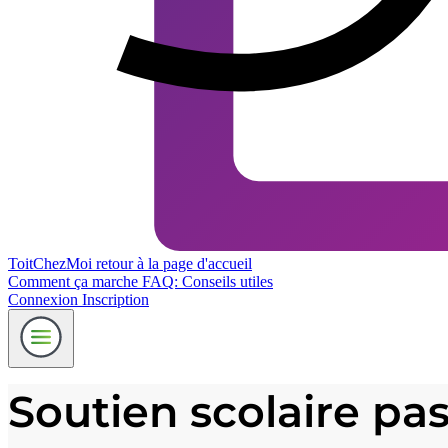
ToitChezMoi
retour à la page d'accueil
Comment ça marche
FAQ: Conseils utiles
Connexion
Inscription
Soutien scolaire pas