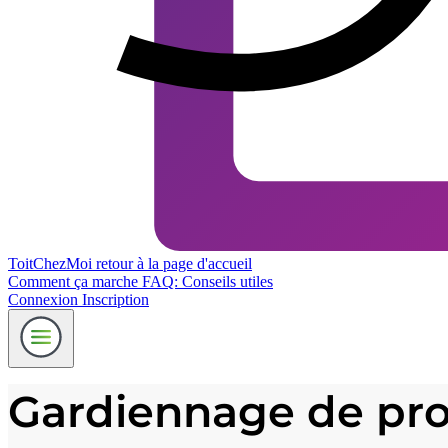
ToitChezMoi
retour à la page d'accueil
Comment ça marche
FAQ: Conseils utiles
Connexion
Inscription
Gardiennage de prop