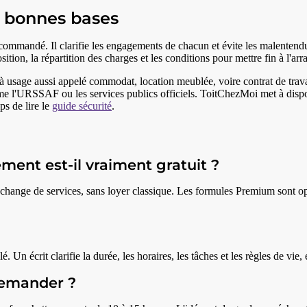
de bonnes bases
ecommandé. Il clarifie les engagements de chacun et évite les malentendus
sition, la répartition des charges et les conditions pour mettre fin à l'ar
êt à usage aussi appelé commodat, location meublée, voire contrat de trava
e l'URSSAF ou les services publics officiels. ToitChezMoi met à disp
ps de lire le
guide sécurité
.
ment est-il vraiment gratuit ?
 échange de services, sans loyer classique. Les formules Premium sont o
Un écrit clarifie la durée, les horaires, les tâches et les règles de vie, 
demander ?