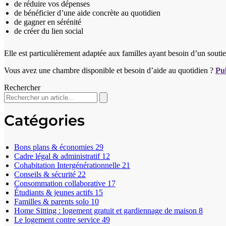
de réduire vos dépenses
de bénéficier d’une aide concrète au quotidien
de gagner en sérénité
de créer du lien social
Elle est particulièrement adaptée aux familles ayant besoin d’un souti
Vous avez une chambre disponible et besoin d’aide au quotidien ?
Pu
Rechercher
Catégories
Bons plans & économies
29
Cadre légal & administratif
12
Cohabitation Intergénérationnelle
21
Conseils & sécurité
22
Consommation collaborative
17
Étudiants & jeunes actifs
15
Familles & parents solo
10
Home Sitting : logement gratuit et gardiennage de maison
8
Le logement contre service
49