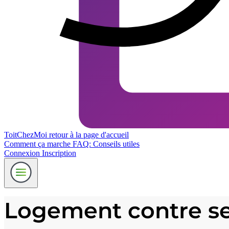
ToitChezMoi
retour à la page d'accueil
Comment ça marche
FAQ: Conseils utiles
Connexion
Inscription
Logement contre serv