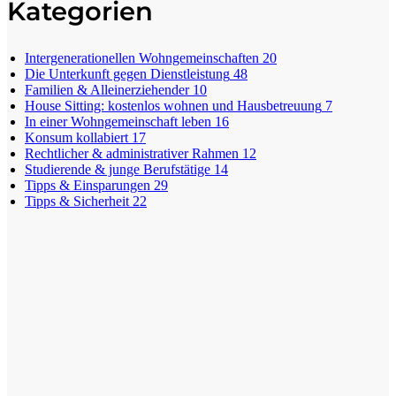
Kategorien
Intergenerationellen Wohngemeinschaften
20
Die Unterkunft gegen Dienstleistung
48
Familien & Alleinerziehender
10
House Sitting: kostenlos wohnen und Hausbetreuung
7
In einer Wohngemeinschaft leben
16
Konsum kollabiert
17
Rechtlicher & administrativer Rahmen
12
Studierende & junge Berufstätige
14
Tipps & Einsparungen
29
Tipps & Sicherheit
22