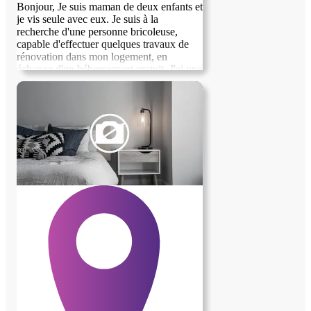
Bonjour, Je suis maman de deux enfants et
je vis seule avec eux. Je suis à la
recherche d'une personne bricoleuse,
capable d'effectuer quelques travaux de
rénovation dans mon logement, en
échange d'un hébergement gratuit. J'ai une
chambre d'environ 10 m² à disposition. Je
tiens à préciser que ma démarche est
sérieuse et je serais ravie de discuter de
cette opportunité avec vous. Merci
beaucoup et à bientôt !