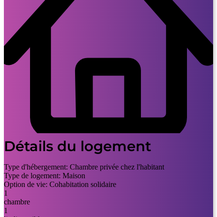
Détails du logement
Type d'hébergement:
Chambre privée chez l'habitant
Type de logement:
Maison
Option de vie:
Cohabitation solidaire
1
chambre
1