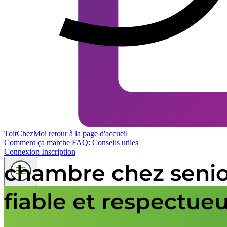
ToitChezMoi
retour à la page d'accueil
Comment ça marche
FAQ: Conseils utiles
Connexion
Inscription
chambre chez senio
fiable et respectueu