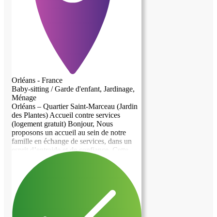
Orléans - France
Baby-sitting / Garde d'enfant, Jardinage,
Ménage
Orléans – Quartier Saint-Marceau (Jardin
des Plantes) Accueil contre services
(logement gratuit) Bonjour, Nous
proposons un accueil au sein de notre
famille en échange de services, dans un
esprit d’entraide et de confiance. Cette
offre s’adresse à une femme seule,
discrète, sans animaux, respectant une
certaine confidentialité (pas d’invités sans
accord). Il s’agit d’un logement meublé
dans notre maison familiale au RDC
d’environ 15 m², en très bon état (TBE)
avec sa salle de bain indépendante, mis à