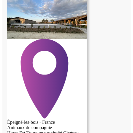
recherchons une personne qui est : En très
bonne condition physique. Très
expérimentée en bricolage. Astucieuse et
capable de trouver des solutions pratiques.
Soigneuse et attachée aux finitions.
Rigoureuse, organisée et fiable. Autonome
tout en appréciant le travail en équipe. À
l'aise avec les animaux et sensible au
respect de leur bien-être. Appréciant la vie
au calme et au contact de la nature. La
capacité à se déplacer ponctuellement
entre plusieurs régions est un véritable
atout, notamment dans les Pyrénées, le
Jura et en Eure-et-Loir. Conditions
Mission d'environ 3 mois. Début souhaité
: mi-août. Studio indépendant mis à
disposition pendant toute la durée de la
mission. Rémunération : à définir
ensemble selon le profil, les compétences
et l'expérience. Les chèques emploi
service (CESU) ne sont pas utilisés dans
le cadre de cette mission. Pour candidater
Merci de nous transmettre quelques
Épeigné-les-bois - France
informations sur votre parcours, vos
Animaux de compagnie
expériences en bricolage et travaux
Haras Est Touraine proximité Chateau