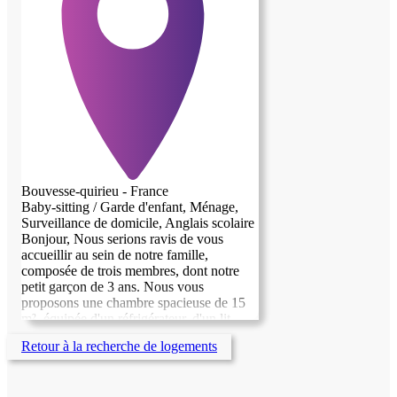
Bouvesse-quirieu - France
Baby-sitting / Garde d'enfant, Ménage,
Surveillance de domicile, Anglais scolaire
Bonjour, Nous serions ravis de vous
accueillir au sein de notre famille,
composée de trois membres, dont notre
petit garçon de 3 ans. Nous vous
proposons une chambre spacieuse de 15
m², équipée d'un réfrigérateur, d'un lit
confortable et d'une armoire pour vos
Retour à la recherche de logements
affaires. Vous aurez également accès à nos
toilettes et à notre salle de bain, que nous
partagerons ensemble. En échange de