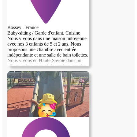
Bossey - France
Baby-sitting / Garde d'enfant, Cuisine
Nous vivons dans une maison mitoyenne
avec nos 3 enfants de 5 et 2 ans. Nous
proposons une chambre avec entrée
indépendante et une salle de bain toilettes.
Nous vivons en Haute-Savoie dans un
village calme entouré de verdure, proche
des commodités et à 15min des transports
publics. Nous avons un vélo électrique à
disposition pour les déplacements. Nous
vivons proche de la frontière suisse., pays
dans lequel nous travaillons.