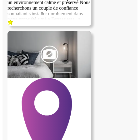
un environnement calme et préservé Nous
recherchons un couple de confiance
souhaitant s'installer durablement dans
notre propriété situé a Ferrassieres , a
15km de Sault et 8km de Montbrun les
Bains Nous mettons a disposition un gite
indépendant de 70m2 entiérement meublé
et tout confort la durée souhaitée est d'au
moins un an , avec possibilité de
prolongation si la collaboration est
satisfaisante EN CONTREPARTIE Nous
recherchons des personnes sérieuses et
autonomes qui assureront une présence
réguliére sur la propriété pendant nos
absences et participeront a sa bonne tenue
surveillance générale - entretien courant
du jardin et des extérieurs selon les saisons
petits travaux d'entretiens courants soins
quotidiens et présence attentive auprés de
nos deux bergers australiens qui font
pleinement partie de notre famille entretien
de notre petit poulailler et soins a nos trois
poules Nous recherchons des personnes
appréciant la vie a la campagne ,
respectueuses des lieux et aimant