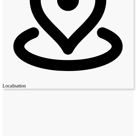
Localisation
Leaflet
|
© OpenStreetMap contributors
+
−