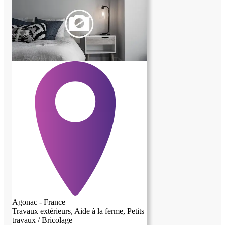
en environ 30 minutes. Le logement est
proposé en échange d’une quarantaine
d’heures par mois principalement « d’aide
à la ferme » Nous cherchons une personne
sérieuse, autonome et de confiance , sans
addiction à l’alcool, soigneuse et
respectueuse des lieux et des gens, aimant
la nature et les animaux.
Agonac - France
Travaux extérieurs, Aide à la ferme, Petits
travaux / Bricolage