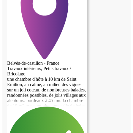
Belvès-de-castillon - France
Travaux intérieurs, Petits travaux /
Bricolage
une chambre d'hôte à 10 km de Saint
Emilion, au calme, au milieu des vignes
sur un joli coteau. de nombreuses balades,
randonnées possibles. de jolis villages aux
alentours. bordeaux à 45 mn. la chambre
de 18 m2 avec, en plus, une salle de bains
privative. la salle des petits déjeuners est
disponible 24/24. celle-ci comprend un
réfrigérateur, un four micro-ondes ainsi
que de la vaisselle à disposition - pas de
possibilité de cuisiner, seulement de faire