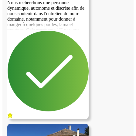
Nous recherchons une personne
dynamique, autonome et discrète afin de
nous soutenir dans l'entretien de notre
domaine, notamment pour donner à
manger à quelques poules, lama et
moutons. Cela représente 1H par jour
environ. Nous n'acceptons pas les fumeurs
et les animaux. Le logement proposé à
titre gratuit est un studio au R+1 avec une
entrée indépendante de notre maison. Il y
a une cuisine, deux chambres et une salle
de bain/wc soit 80m2 Le domaine se situe
entre Champcevinel et Agonac.
Obligation d'avoir un véhicule.