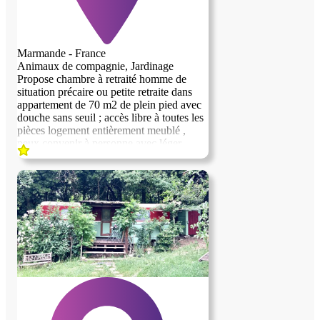
Marmande - France
Animaux de compagnie, Jardinage
Propose chambre à retraité homme de
situation précaire ou petite retraite dans
appartement de 70 m2 de plein pied avec
douche sans seuil ; accès libre à toutes les
pièces logement entièrement meublé ,
peux convenir à personne avec léger
handicap Etre non imposable , ne pas
avoir d'animaux , et non fumeur Lieu de
vie avec personne en retraite valide
partage de la nourriture, lavage de linge et
autres petites tâches en commun , peux
faire accompagnement administratif ,
médical , courses , et divers autres services
Toutes personne n'ayant pas de critères
avec cette annonce , s'abstenir Profiteur
s'abstenir