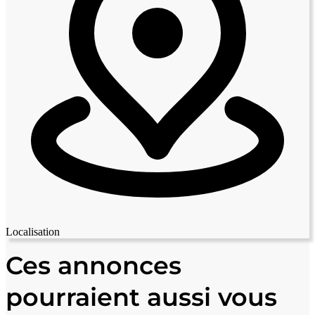
Localisation
Leaflet
|
© OpenStreetMap contributors
+
Ces annonces
−
pourraient aussi vous