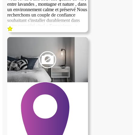
entre lavandes , montagne et nature , dans
un environnement calme et préservé Nous
recherchons un couple de confiance
souhaitant s'installer durablement dans
notre propriété situé a Ferrassieres , a
15km de Sault et 8km de Montbrun les
Bains Nous mettons a disposition un gite
indépendant de 70m2 entiérement meublé
et tout confort la durée souhaitée est d'au
moins un an , avec possibilité de
prolongation si la collaboration est
satisfaisante EN CONTREPARTIE Nous
recherchons des personnes sérieuses et
autonomes qui assureront une présence
réguliére sur la propriété pendant nos
absences et participeront a sa bonne tenue
surveillance générale - entretien courant
du jardin et des extérieurs selon les saisons
petits travaux d'entretiens courants soins
quotidiens et présence attentive auprés de
nos deux bergers australiens qui font
pleinement partie de notre famille entretien
de notre petit poulailler et soins a nos trois
poules Nous recherchons des personnes
appréciant la vie a la campagne ,