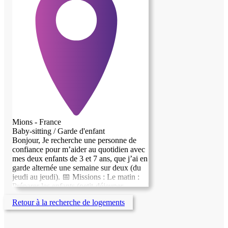
Mions - France
Baby-sitting / Garde d'enfant
Bonjour, Je recherche une personne de
confiance pour m’aider au quotidien avec
mes deux enfants de 3 et 7 ans, que j’ai en
garde alternée une semaine sur deux (du
jeudi au jeudi). 📅 Missions : Le matin :
Préparer les enfants (petit-déjeuner,
habillage) Les accompagner à l’école et à
Retour à la recherche de logements
la crèche L’après‑midi : Récupérer les
enfants à 16h30 et 17h Le mercredi :
Garder les enfants toute la journée