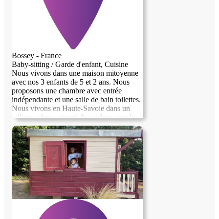
Bossey - France
Baby-sitting / Garde d'enfant, Cuisine
Nous vivons dans une maison mitoyenne
avec nos 3 enfants de 5 et 2 ans. Nous
proposons une chambre avec entrée
indépendante et une salle de bain toilettes.
Nous vivons en Haute-Savoie dans un
village calme entouré de verdure, proche
des commodités et à 15min des transports
publics. Nous avons un vélo électrique à
disposition pour les déplacements. Nous
vivons proche de la frontière suisse., pays
dans lequel nous travaillons.