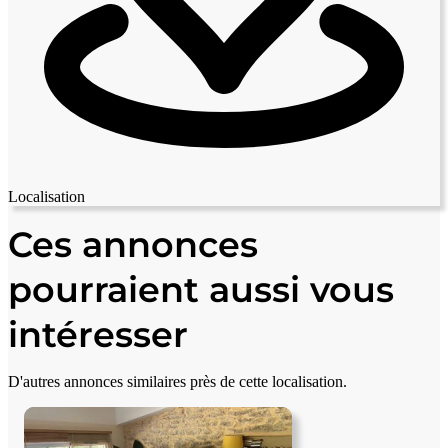
Localisation
Leaflet
|
© OpenStreetMap contributors
+
Ces annonces
−
pourraient aussi vous
intéresser
D'autres annonces similaires près de cette localisation.