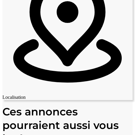
Localisation
Leaflet
|
© OpenStreetMap contributors
+
Ces annonces
−
pourraient aussi vous