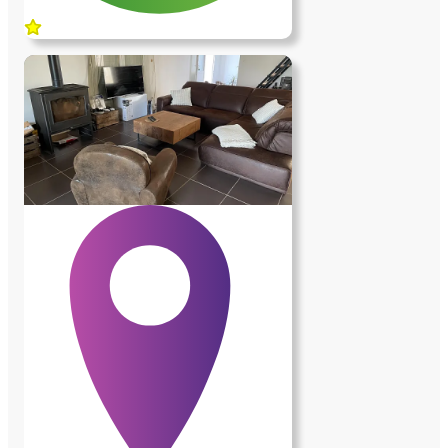
1er août. Je parle français et ma femme est
en train d'apprendre, donc avoir quelqu'un
à la maison qui puisse l'aider à apprendre
la langue serait génial. Nous ne cherchons
pas une femme de ménage ou un cuisinier
mais plutôt quelqu'un qui peut simplement
aider en participant à tout ce que nous
faisons : cuisiner, faire les courses,
jardiner, préparer les bagages et oui, un
peu de ménage quotidien et hebdomadaire
Le nettoyage hebdomadaire avec nous
devient un peu plus facile. Donc, si vous
cherchez quelque chose à long terme,
faites-le nous savoir, nous serions ravis
d'avoir de vos nouvelles.