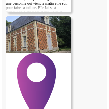
une personne qui vient le matin et le soir
pour faire sa toilette. Elle laisse à
disposition 1 chambre et une SDB et 1
WC privatif. Le logement se situe à LA
TESSOUALLE à 7 km de Cholet. En
échange de ce logement, nous avons
besoin d’une présence la nuit et pour
préparer et prendre le repas du soir. Nous
recherchons avant tout une personne,
douce, patiente et attentive. Merci et
bonne journée. Vincent