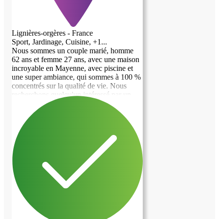
Lignières-orgères - France
Sport, Jardinage, Cuisine, +1...
Nous sommes un couple marié, homme
62 ans et femme 27 ans, avec une maison
incroyable en Mayenne, avec piscine et
une super ambiance, qui sommes à 100 %
concentrés sur la qualité de vie. Nous
recherchons quelqu'un intéressé par un
nouveau chapitre de vie avec nous,
passionné par le fait de profiter de chaque
moment que la vie a à offrir. Nos objectifs
sont de nous concentrer sur la santé, la
bonne nourriture, les vins et champagnes
exceptionnels ainsi que les voyages. Nous
prévoyons de faire 4 à 6 voyages par an et
aimerions que vous voyagiez avec nous
de temps en temps. Nous sommes un
couple américain qui voyage fréquemment
en France et qui ADORE absolument tout
ce que le pays a à offrir. Nous avons
vendu notre maison aux États-Unis et
vivrons à temps plein en France à partir du