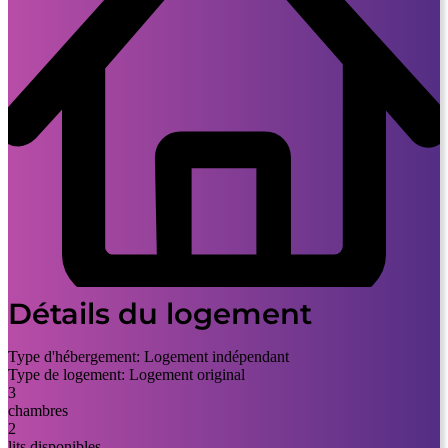
Détails du logement
Type d'hébergement:
Logement indépendant
Type de logement:
Logement original
3
chambres
2
lits disponibles