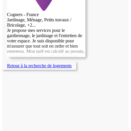
Cogners - France
Jardinage, Ménage, Petits travaux /
Bricolage, +2...
Je propose mes services pour le
gardiennage, le jardinage et l'entretien de
votre espace. Je suis disponible pour
m'assurer que tout soit en ordre et bien
entretenu. Mon tarif est calculé au prorata,
en fonction des tâches effectuées et du
temps consacré. N'hésitez pas à me
Retour à la recherche de logements
contacter pour discuter de vos besoins et
de la manière dont je peux vous aider !