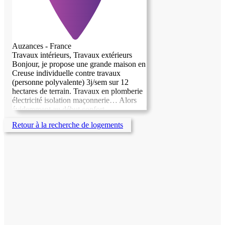
Auzances - France
Travaux intérieurs, Travaux extérieurs
Bonjour, je propose une grande maison en
Creuse individuelle contre travaux
(personne polyvalente) 3j/sem sur 12
hectares de terrain. Travaux en plomberie
électricité isolation maçonnerie… Alors
évidemment au début confort
minimaliste… Animal friendly, possibilité
Retour à la recherche de logements
de mettre ses poules, de se faire un
potager etc