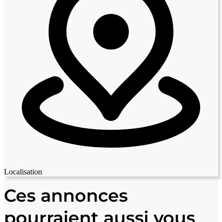
Localisation
Leaflet
|
© OpenStreetMap contributors
+
Ces annonces
−
pourraient aussi vous