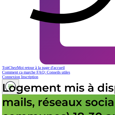
ToitChezMoi
retour à la page d'accueil
Comment ça marche
FAQ: Conseils utiles
Connexion
Inscription
Logement mis à disp
mails, réseaux soci