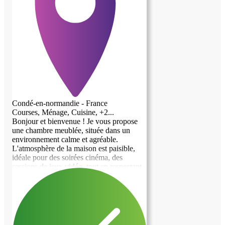
Condé-en-normandie - France
Courses, Ménage, Cuisine, +2...
Bonjour et bienvenue ! Je vous propose
une chambre meublée, située dans un
environnement calme et agréable.
L'atmosphère de la maison est paisible,
idéale pour des soirées cinéma, des
sessions de jeux vidéo, tout en respectant
le rythme de chacun. Un petit chat ainsi
qu'un chien partage également cet espace,
donc c'est parfait si vous êtes amateur
d'animaux ! Ce que je propose : - Une
chambre confortable, équipée d'un lit
double et de rangements. - Accès aux