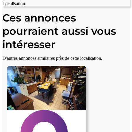
Localisation
Leaflet
|
© OpenStreetMap contributors
+
Ces annonces
−
pourraient aussi vous
intéresser
D'autres annonces similaires près de cette localisation.