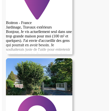
Boitron - France
Jardinage, Travaux extérieurs
Bonjour, Je vis actuellement seul dans une
trop grande maison pour moi (100 m² et
quelques). J'ai envie d'accueillir des gens
qui pourrait en avoir besoin. Je
souhaiterais juste de l'aide pour entretenir
la partie en gravier de mon terrain et un
potager (que je mets à disposition). Si
besoin il y a 1,7 hectare sur lequel on peut
mettre des animaux (cette partie n'a pas
besoin d'entretien car j'ai un voisin qui la
fane lorsque cela est nécessaire). Je vous
invite à me contacter si vous voulez plus
de renseignements.