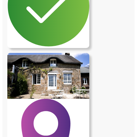
espaces communs, comprenant la cuisine,
le salon et la salle de bain. - Un cadre
simple, discret et convivial. - La maison
est vieille donc si vous recherchez
quelques choses de récent, neuf, passez
l'annonce Modalités : Je privilégie un
fonctionnement basé sur la solidarité et
l'entraide, plutôt qu'un loyer classique. -
Participation : entre 150€ et 200€ par
mois, dépends des dépenses* (charges
incluses : eau, électricité, internet, etc.) -
Entraide attendue : une petite aide au
quotidien, comme des courses, du
ménage, ou simplement être présent pour
des petits services selon les besoins.
Profils recherchés : Je suis ouvert aux
personnes seules ainsi qu'aux duos ou
couples (préférence pour des profils
féminins pour les duos). Je recherche
quelqu'un de respectueux, propre et facile
à vivre. N'hésitez pas à m'envoyer un
message pour vous présenter, j'ai hâte de
faire votre connaissance !