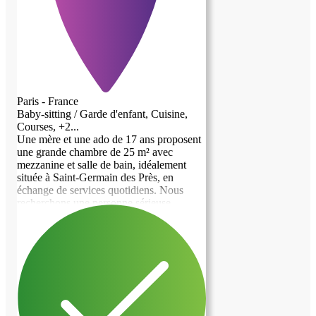
Paris - France
Baby-sitting / Garde d'enfant, Cuisine,
Courses, +2...
Une mère et une ado de 17 ans proposent
une grande chambre de 25 m² avec
mezzanine et salle de bain, idéalement
située à Saint-Germain des Près, en
échange de services quotidiens. Nous
recherchons une personne sérieuse,
organisée, flexible, fiable et bienveillante
(pas forcément une étudiante, nous
sommes ouvertes à tous les profils). Les
services demandés comprennent : -
Préparer les dîners en semaine
(organisation flexible) ; - Faire les courses
; - Petits services administratifs -
Accompagner dans la routine quotidienne.