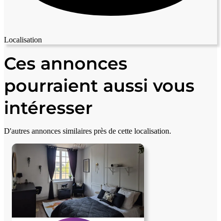
Localisation
Leaflet
|
© OpenStreetMap contributors
+
Ces annonces
−
pourraient aussi vous
intéresser
D'autres annonces similaires près de cette localisation.