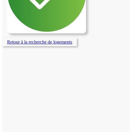
Une présence régulière ainsi qu'une aide
au quotidien sont demandées. Si cette
proposition vous intéresse, merci de me
contacter (je suis la personne qui quitte la
colocation) en vous présentant brièvement
(profil, études/travail, expérience
éventuelle et disponibilités).
Retour à la recherche de logements