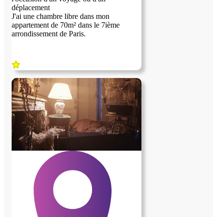
cuisine est à dispo de la maisonnée .
déplacement
J'ai une chambre libre dans mon
appartement de 70m² dans le 7ième
arrondissement de Paris.