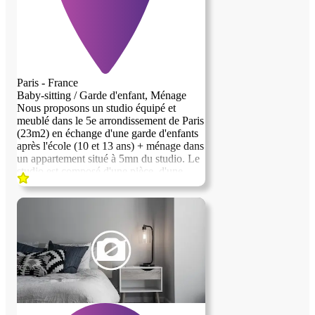
Paris - France
Baby-sitting / Garde d'enfant, Ménage
Nous proposons un studio équipé et
meublé dans le 5e arrondissement de Paris
(23m2) en échange d'une garde d'enfants
après l'école (10 et 13 ans) + ménage dans
un appartement situé à 5mn du studio. Le
studio est composé d'une pièce, d'une
mezzanine, d'une kitchenette et d'une salle
de bain (douche et wc), au rez-de-
chaussée, sur rue. Présence souhaitée
entre 16h30 et 19h30, 5 jours/semaine, à
partir du 1er décembre 2025.