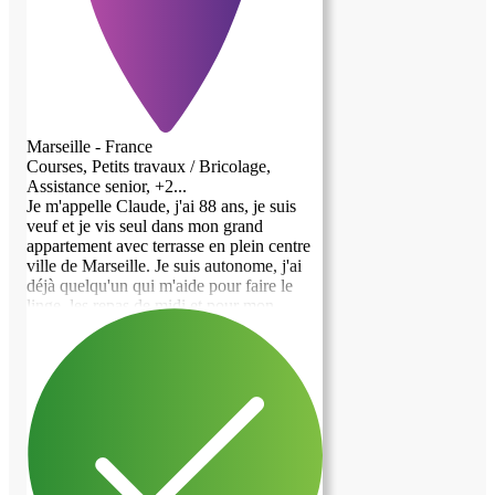
Marseille - France
Courses, Petits travaux / Bricolage,
Assistance senior, +2...
Je m'appelle Claude, j'ai 88 ans, je suis
veuf et je vis seul dans mon grand
appartement avec terrasse en plein centre
ville de Marseille. Je suis autonome, j'ai
déjà quelqu'un qui m'aide pour faire le
linge, les repas de midi et pour mon
ménage. J'ai des infirmiers qui passent me
voir tous les jours pour voir si je vais bien
et j'ai un kiné qui vient 4 fois par semaine
me tenir en forme. Mais je suis souvent
seul et j'ai beaucoup de place alors je me
suis dit qu'il était peut être bien de pouvoir
proposer cet espace à un jeune étudiant ou
jeune travailleur, qui pourrait me tenir un
peu compagnie, m'aider pour les courses