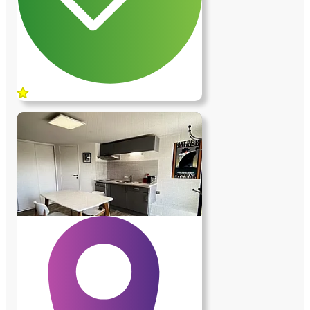
de musique (batterie, chant, piano) à
disposition à la maison, quelques courts de
sport à domicile avec un coach. Etant
régulièrement absente pour mon travail,
nous avons besoin d'une aide sur du long
terme. Nous estimons une moyenne 3h30
par jour. Lorsque je suis présente, je
prends en charge ses éléments
évidemment, et suis généralement présente
les WE, sauf exception et accord
commun. Il peut y avoir des travaux
supplémentaires rémunérés en CESU
selon accord des deux parties (travaux de
jardinage, petit bricolage...). Nous
proposons ce poste à compter du 25 aout
2026. Cette proposition s'entend pour des
personnes sérieuses et seules. Nous vous
remercions par avance pour votre intérêt.