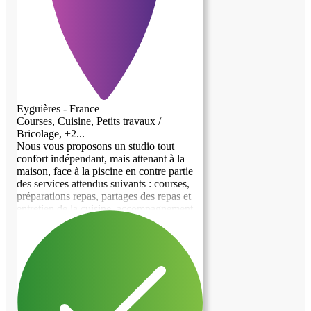
messagerie
Eyguières - France
Courses, Cuisine, Petits travaux /
Bricolage, +2...
Nous vous proposons un studio tout
confort indépendant, mais attenant à la
maison, face à la piscine en contre partie
des services attendus suivants : courses,
préparations repas, partages des repas et
entretien de la cuisine, accompagnement
en voiture (3 à 4 par semaine), assistance
administrative, partage d'activité de
divertissement à définir (musique, sport,
théâtre...), traitement des vêtements de
monsieur (lavage et repassage environ 1 h
par semaine). Mon mari est aveugle
depuis 8 ans, autonome pour tout ce qui
est de son hygiène et ses soins, passionné