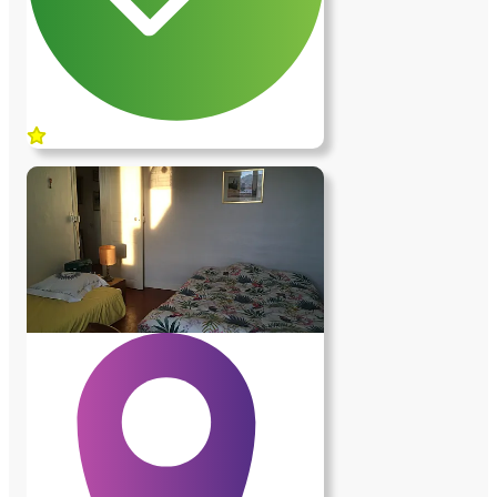
l’école seul (il part en bus, ligne pour
Avignon à 2 minutes à pied). - assurer 2 à
4h/semaine de petites tâches d'entretien
des espaces extérieurs ou de petit
bricolage (désherber, balayer, fixer des
végétaux, nettoyer les gouttières...). La
maison est sur une colline boisée où les
balades sont très agréables. Le centre-ville
avec toutes les commodités et commerces
est à 10 minutes à pied, centre commercial
Auchan à 5 minutes en bus, Avignon
centre à 20 minutes en bus. Idéal pour un
étudiant qui aime le confort, la tranquillité
et les activités sportives, tout en étant
proche de la ville et de son animation.