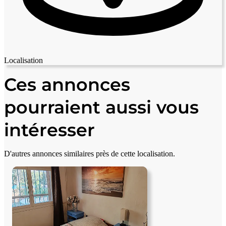
Localisation
Leaflet
|
© OpenStreetMap contributors
+
Ces annonces
−
pourraient aussi vous
intéresser
D'autres annonces similaires près de cette localisation.