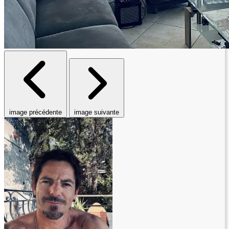
image précédente
image suivante