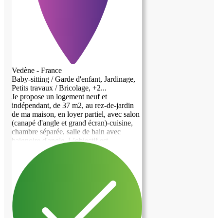
Vedène - France
Baby-sitting / Garde d'enfant, Jardinage,
Petits travaux / Bricolage, +2...
Je propose un logement neuf et
indépendant, de 37 m2, au rez-de-jardin
de ma maison, en loyer partiel, avec salon
(canapé d'angle et grand écran)-cuisine,
chambre séparée, salle de bain avec
baignoire d'angle. L’objectif est
d’accueillir un étudiant qui pourra : -
assurer une présence le soir lors de mes
déplacements (1-3 jours par semaine,
toujours en semaine), pour mon fils de 14
ans qui entre en 3eme : être là,
éventuellement dîner avec lui, veiller à ce
qu’il se couche tôt,. Il est très agréable et
facile à vivre. Il est autonome et va à