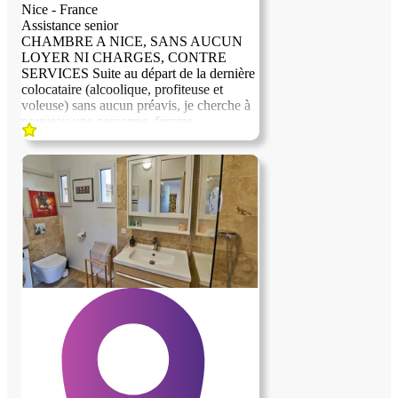
Nice - France
Assistance senior
CHAMBRE A NICE, SANS AUCUN
LOYER NI CHARGES, CONTRE
SERVICES Suite au départ de la dernière
colocataire (alcoolique, profiteuse et
voleuse) sans aucun préavis, je cherche à
nouveau une personne, femme
uniquement, sérieuse, correcte et
respectueuse des engagements pris.
Expérience services à la personne
souhaitée, ou bonne volonté et empathie
pour apprendre. Aucun frais pour la
location de la chambre, services à rendre
le soir et le matin auprès de dame âgée et
dépendante, ce qui vous permet de
travailler en journée ou d'avoir des loisirs.
Appartement très bien situé au calme,
dans impasse privée, avec parking assuré,
à 5 minutes de la mer et proche de tous
transports en commun. Contrat établi pour
définir les modalités des services, les jours
et une rémunération. Disponible
immédiatement. Hébergement longue
durée Contact par téléphone ou