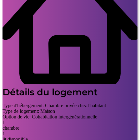
Détails du logement
Type d'hébergement:
Chambre privée chez l'habitant
Type de logement:
Maison
Option de vie:
Cohabitation intergénérationnelle
1
chambre
1
lit disponible