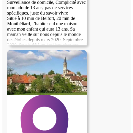
Surveillance de domicile, Complicité avec
mon ado de 13 ans, pas de services
spécifiques, juste du savoir vivre
Situé à 10 min de Belfort, 20 min de
Montbéliard, j’habite seul une maison
avec mon enfant qui aura 13 ans. Sa
maman veille sur nous depuis le monde
des étoiles depuis mars 2020. Septembre
2020, j'avais déjà un étudiant chez moi,
mais le deuxième confinement nous a fait
trop de mal avec tout qui était fermé. J'ai
des horaires décalés, actuellement une
dame vient chez moi à 4h du matin, payé
en cesu. Donc mon but c'est une présence
et je trouve que cest un beau partage.
L'étudiant devra avoir sa voiture.