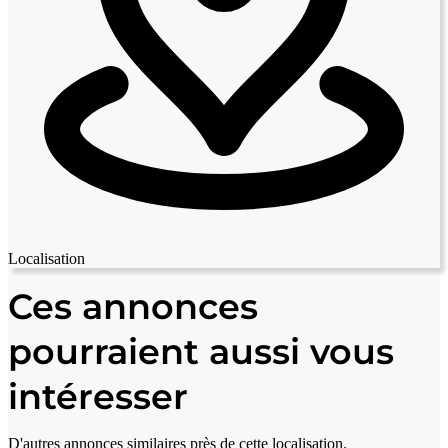
Localisation
Leaflet
|
© OpenStreetMap contributors
+
Ces annonces
−
pourraient aussi vous
intéresser
D'autres annonces similaires près de cette localisation.