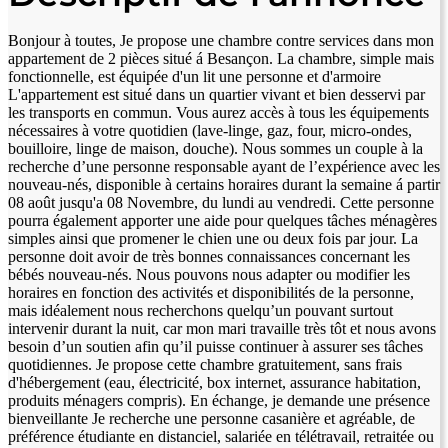
Bonjour à toutes, Je propose une chambre contre services dans mon
appartement de 2 pièces situé á Besançon. La chambre, simple mais
fonctionnelle, est équipée d'un lit une personne et d'armoire
L'appartement est situé dans un quartier vivant et bien desservi par
les transports en commun. Vous aurez accès à tous les équipements
nécessaires à votre quotidien (lave-linge, gaz, four, micro-ondes,
bouilloire, linge de maison, douche). Nous sommes un couple à la
recherche d’une personne responsable ayant de l’expérience avec les
nouveau-nés, disponible à certains horaires durant la semaine á partir
08 août jusqu'a 08 Novembre, du lundi au vendredi. Cette personne
pourra également apporter une aide pour quelques tâches ménagères
simples ainsi que promener le chien une ou deux fois par jour. La
personne doit avoir de très bonnes connaissances concernant les
bébés nouveau-nés. Nous pouvons nous adapter ou modifier les
horaires en fonction des activités et disponibilités de la personne,
mais idéalement nous recherchons quelqu’un pouvant surtout
intervenir durant la nuit, car mon mari travaille très tôt et nous avons
besoin d’un soutien afin qu’il puisse continuer à assurer ses tâches
quotidiennes. Je propose cette chambre gratuitement, sans frais
d'hébergement (eau, électricité, box internet, assurance habitation,
produits ménagers compris). En échange, je demande une présence
bienveillante Je recherche une personne casanière et agréable, de
préférence étudiante en distanciel, salariée en télétravail, retraitée ou