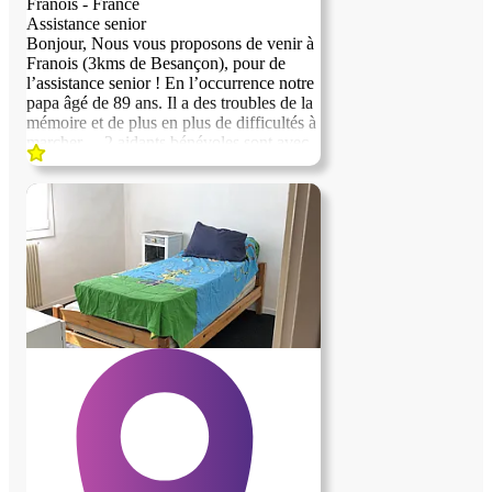
Franois - France
Assistance senior
Bonjour, Nous vous proposons de venir à
Franois (3kms de Besançon), pour de
l’assistance senior ! En l’occurrence notre
papa âgé de 89 ans. Il a des troubles de la
mémoire et de plus en plus de difficultés à
marcher… 2 aidants bénévoles sont avec
lui depuis presque 2 ans ! Un des aidants
nous quitte pour un CDD saisonnier de 3
mois à compter du 1er août 2026. (Il n'est
pas possible de se prononcer sur son
éventuel retour !) Nous recherchons alors
un(e) remplaçant(e) pour un minimum de
3 mois et peut-être plus... 2 aidants
permettent: -Pour lui: -D'avoir toujours
une personne à ses cotés pour une
surveillance H24 (Toilettes prises en
charges par aides soignantes...) (sécurité,
perte spatio-temporelles et perte
d'équilibre). -Davantage d'interactions
sociales -Pour vous: -Davantage de
souplesse -Interactions également avec
l'autre aidant -Courtes absences possibles
(à équilibrer entre vous) Des compétences