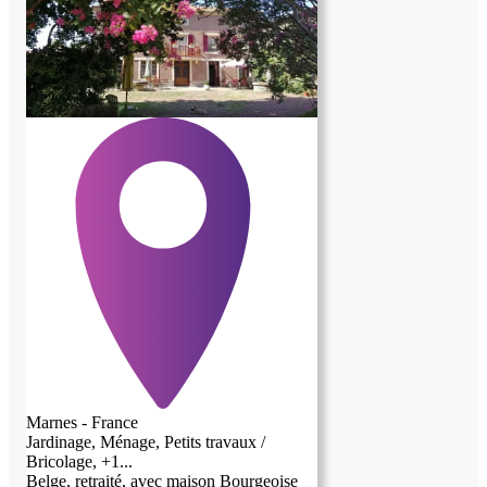
de l'honnêteté, et du savoir vivre. Aucune
obligation d'emploi du temps, donc total
liberté au quotidien....en espérant avoir de
vos nouvelles bientôt, je vous remercie de
nous avoir lu.
Marnes - France
Jardinage, Ménage, Petits travaux /
Bricolage, +1...
Belge, retraité, avec maison Bourgeoise