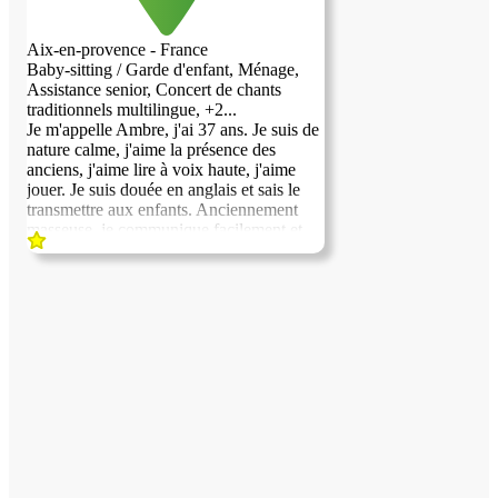
Aix-en-provence - France
Baby-sitting / Garde d'enfant, Ménage,
Assistance senior, Concert de chants
traditionnels multilingue, +2...
Je m'appelle Ambre, j'ai 37 ans. Je suis de
nature calme, j'aime la présence des
anciens, j'aime lire à voix haute, j'aime
jouer. Je suis douée en anglais et sais le
transmettre aux enfants. Anciennement
masseuse, je communique facilement et
apprécie l'échange avec autrui. Je suis non
fumeuse et soignée. Je conduis et je n'ai
pas de véhicule. Je cherche un logement à
proximité d'Aix en Provence, où je suis en
formation en bijouterie une semaine par
mois.