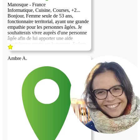
Manosque - France
Informatique, Cuisine, Courses, +2...
Bonjour, Femme seule de 53 ans,
fonctionnaire territorial, ayant une grande
empathie pour les personnes âgées. Je
souhaiterais vivre auprès d'une personne
âgée afin de lui apporter une aide
quotidienne contre un logement. J'adore
cuisiner, le jardinage, la lecture, j'ai ma
propre voiture pour aller faire les courses,
Ambre A.
et rendre des services comme par exemple
aller à la pharmacie etc... Et m'assurer au
quotidien du bien être de la personne qui
m'hébergera. Merci de bien vouloir
prendre en considération ma demande.
Nathalie Fort