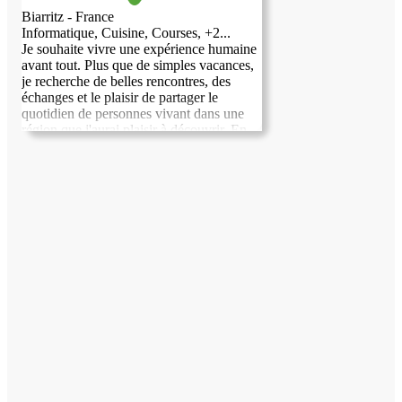
Biarritz - France
Informatique, Cuisine, Courses, +2...
Je souhaite vivre une expérience humaine
avant tout. Plus que de simples vacances,
je recherche de belles rencontres, des
échanges et le plaisir de partager le
quotidien de personnes vivant dans une
région que j'aurai plaisir à découvrir. En
échange de votre accueil, je serai ravie de
vous apporter mon aide selon vos besoins.
Je suis sérieuse, respectueuse, autonome et
j'aime rendre service. Pour moi, ce type de
séjour est une façon différente de voyager
: prendre le temps de découvrir un lieu à
travers ceux qui y vivent, partager des
moments conviviaux et créer de vrais
liens. Au plaisir de faire votre
connaissance et, je l'espère, de partager
cette belle aventure avec vous.