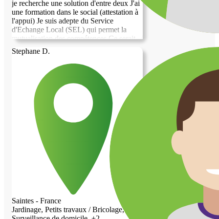
je recherche une solution d'entre deux J'ai
une formation dans le social (attestation à
l'appui) Je suis adepte du Service
d'Echange Local (SEL) qui permet la
mutualisation des compétences Ce serait
pour 6 mois. Je suis une personne discrète
Stephane D.
qui aime le Calme. (je n'arrive pas pour le
moment à ajouter une photo de profil sur
le site....) Merci, Marie Laure
Saintes - France
Jardinage, Petits travaux / Bricolage,
Surveillance de domicile, +2...