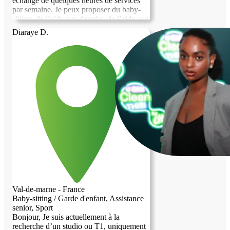
échange de quelques heures de services
par semaine. Je peux proposer du baby-
sitting, de l’aide aux devoirs, de l’aide aux
tâches ménagères, de la garde d’animaux,
Diaraye D.
des courses ou une présence bienveillante
auprès de personnes âgées. J’ai plusieurs
années d’expérience avec les enfants et je
parle anglais couramment ainsi que
français. Je suis respectueuse, discrète et
organisée.
Val-de-marne - France
Baby-sitting / Garde d'enfant, Assistance
senior, Sport
Bonjour, Je suis actuellement à la
recherche d’un studio ou T1, uniquement