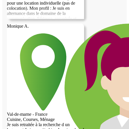
pour une location individuelle (pas de
colocation). Mon profil : Je suis en
alternance dans le domaine de la
communication. Sérieuse, organisée et
investie dans mon parcours, je recherche
Monique A.
un logement fonctionnel, calme et bien
entretenu. 🏠 Critères recherchés : •
Studio ou T1 indépendant • Avec cuisine
et salle de bain privatives • Rangements
souhaités (important) 📍 Secteurs
recherchés : Choisy-le-Roi, Orly, Thiais,
L’Haÿ-les-Roses, Vitry-sur-Seine,
Villejuif, ainsi que Saint-Maur-des-Fossés,
Sucy-en-Brie, Boissy-Saint-Léger, Limeil-
Brévannes, Valenton, Créteil, Bonneuil-
sur-Marne et plus largement tout le Val-
de-Marne et alentours. Paris possible selon
opportunité. 💰 Budget : Jusqu’à 500€
charges comprises 📄 Dossier complet
prêt à être transmis immédiatement 📅
Disponible rapidement pour une visite
Val-de-marne - France
Merci d’avance pour votre retour.
Cuisine, Courses, Ménage
Cordialement,
Je suis retraitée à la recherche d un