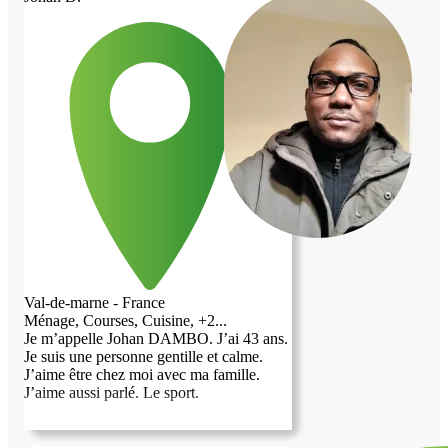
ou toute autre petite tâche du quotidien. Je
suis une personne sérieuse, calme et
respectueuse des lieux. N'hésitez pas à me
solliciter si vous souhaitez en savoir plus
sur mes disponibilités ou mon rythme de
vie. Je serais heureuse de discuter avec
vous. Merci beaucoup et à bientôt !
Val-de-marne - France
Ménage, Courses, Cuisine, +2...
Je m’appelle Johan DAMBO. J’ai 43 ans.
Je suis une personne gentille et calme.
J’aime être chez moi avec ma famille.
J’aime aussi parlé. Le sport.