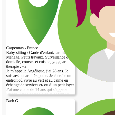
Carpentras - France
Baby-sitting / Garde d'enfant, Jardinage,
Ménage, Petits travaux, Surveillance de
domicile, courses et cuisine, yoga, art
thérapie , +2...
Je m’appelle Angélique, j’ai 28 ans. Je
suis aesh et art thérapeute. Je cherche un
endroit où vivre au vert et au calme en
échange de services et/ ou d’un petit loyer.
J’ai une chatte de 14 ans qui s’appelle
Bianca. Elle s’entend bien avec tout les
humains et les animaux, elle est assez
Badr G.
réservé. Elle aime les câlins mais ne
viendra pas vous embêtez car elle aime
aussi sa tranquillité Grace a mes 10 années