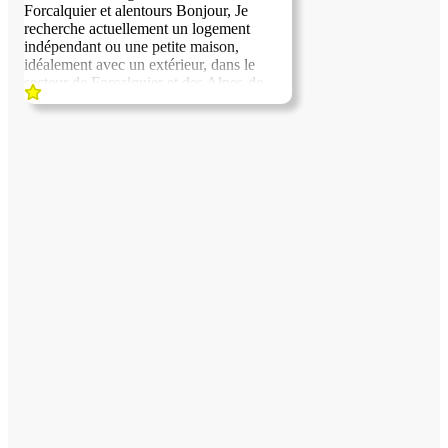
Forcalquier et alentours Bonjour, Je
recherche actuellement un logement
indépendant ou une petite maison,
idéalement avec un extérieur, dans le
secteur de Forcalquier et des Alpes-de-
Haute-Provence. Je souhaite trouver une
personne ou une famille ayant besoin
d'une présence régulière sur sa propriété,
en échange de la mise à disposition d'un
logement. 🌿 Ce que je peux proposer 🐾
Garde et soins des animaux : chiens, chats
et autres animaux du quotidien 🏡
Gardiennage et surveillance de la
propriété pendant les absences 🌱
Entretien courant des extérieurs et
arrosage 🧹 Entretien de la maison et des
espaces communs 🌸 Entretien des
plantes, potager ou petit poulailler 📬
Relève du courrier et vigilance en cas de
problème 🔧 Petits travaux et entretien
courant 🤝 Une présence sérieuse,
bienveillante et rassurante Je suis une
personne autonome, soigneuse,
responsable et particulièrement à l'aise