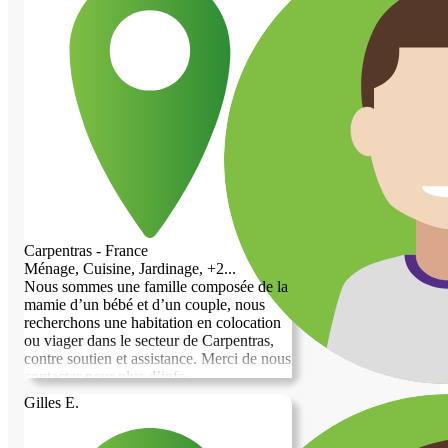
de travail dans le social j’ai un bon contact
avec les personnes, que ce soit enfants,
adolescents, personnes âgées. J’ai été
également baby sitter et aide ménagère
pendant 3 ans. Grace aux divers
volontariats que j’ai effectué j’ai des
compétences en maraîchage, en soin pour
les animaux, en travaux basiques. Je
pratique le yoga et la méditation, j’adore
cuisiner des plats végétariens. Je parle
espagnol et également un peu anglais.
J’aime la nature, les animaux et rêve de
trouver un endroit où vivre et partager ces
valeurs qui me sont chères. Si le cœur
Carpentras - France
vous en dit je serais ravie de partager cela
Ménage, Cuisine, Jardinage, +2...
avec vous et de découvrir votre univers
Nous sommes une famille composée de la
mamie d’un bébé et d’un couple, nous
recherchons une habitation en colocation
ou viager dans le secteur de Carpentras,
contre soutien et assistance. Merci de nous
contacter pour plus d’info.
Gilles E.