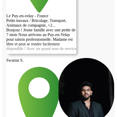
pas. Et je souhaite créer une relation de
confiance avec une famille accueillante. Je
suis déjà sur Annecy et je disponible,
Le Puy-en-velay - France
toujours motivée pour m’investir
Petits travaux / Bricolage, Transport,
pleinement dans cette belle expérience
Animaux de compagnie, +2...
d’échange et de partage. N’hésitez pas à
Bonjour ! Jeune famille avec une petite de
me contacter pour échanger. Marisol
7 mois Nous arrivons au Puy-en-Velay
pour raison professionnelle. Madame est
libre et peut se rendre facilement
disponible ! Avec un grand sens de service
nous serions très heureux de pouvoir
garder votre maison tout en nous rendant
Swarun S.
utile