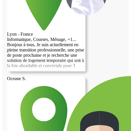
parle couramment anglais et je continue
d’améliorer mon français. Merci beaucoup
pour votre considération, et au plaisir
d’échanger avec vous.
Lyon - France
Informatique, Courses, Ménage, +1...
Bonjour à tous, Je suis actuellement en
pleine transition professionnelle, une prise
de poste prochaine et je recherche une
solution de logement temporaire qui soit à
la fois abordable et conviviale pour 3
mois. Je suis ouvert à échanger des
services en contrepartie de l'hébergement.
Oceane S.
Je travaille dans le domaine des nouvelles
technologies Si vous avez une proposition
ou des conseils à me partager, je vous en
serais très reconnaissant. Merci d'avance
pour votre aide ! Bien à vous, Rites