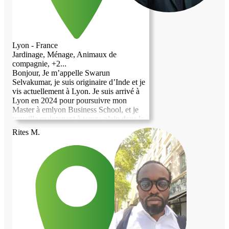
Lyon - France
Jardinage, Ménage, Animaux de
compagnie, +2...
Bonjour, Je m’appelle Swarun
Selvakumar, je suis originaire d’Inde et je
vis actuellement à Lyon. Je suis arrivé à
Lyon en 2024 pour poursuivre mon
Master à emlyon Business School, et je
travaille maintenant à temps plein dans la
région. Je recherche un logement en
Rites M.
échange d’un coup de main au quotidien.
Je peux vous aider avec les courses, le
ménage, le jardinage, les petits travaux à
la maison, m’occuper de vos animaux,
aider avec les enfants, ou toute autre
activité du quotidien selon vos besoins. Je
suis une personne sérieuse, calme et
responsable, et je serais heureux de
contribuer à la vie de la maison tout en
partageant de bons moments avec vous. Je