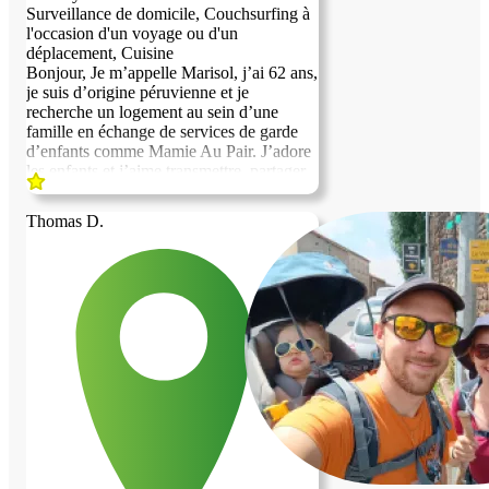
Surveillance de domicile, Couchsurfing à
l'occasion d'un voyage ou d'un
déplacement, Cuisine
Bonjour, Je m’appelle Marisol, j’ai 62 ans,
je suis d’origine péruvienne et je
recherche un logement au sein d’une
famille en échange de services de garde
d’enfants comme Mamie Au Pair. J’adore
les enfants et j’aime transmettre, partager
et accompagner les plus jeunes avec
douceur, patience et bienveillance. Je parle
Thomas D.
espagnol et même si je ne matrice pas le
français, je prends des cours et souhaite
améliorer progressivement mon français
tout en découvrant la culture française à
travers une expérience humaine et
familiale. Je peux garder les enfants,
participer aux routines quotidiennes,
proposer des jeux et des activités calmes,
je serai heureuse de partager ma langue et
ma culture , ainsi que cuisiner des plats
péruviens traditionnels. Je suis sérieuse,
attentionnée et chaleureuse, je ne fume pas
et je ne bois pas d’alcool. J’adore
également les animaux meme si je n'ai