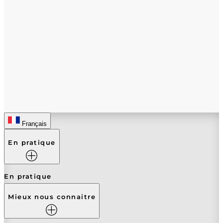
Je sais faire le ménage, les courses et la
cuisine. Je peux faire des rangements
intérieurs et de petits travaux extérieurs.
En revanche, je ne suis absolument pas,
un grand bricoleur.
Français
En pratique
En pratique
Mieux nous connaitre