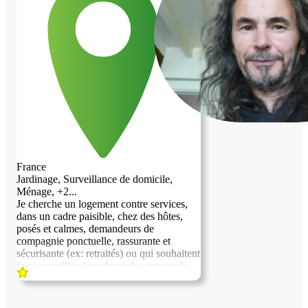
toujours disponible, ce serait un plaisir
d’en discuter avec vous. Merci beaucoup
et bonne journée. Mikael
France
Jardinage, Surveillance de domicile,
Ménage, +2...
Je cherche un logement contre services,
dans un cadre paisible, chez des hôtes,
posés et calmes, demandeurs de
compagnie ponctuelle, rassurante et
sécurisante (ex: retraités) ou qui souhaitent
faire surveiller, leur domicile, entretenir
leur propriété, garder et nourrir, leurs
animaux de compagnie, au cours de leurs
congés annuels (ex : actifs). Je suis