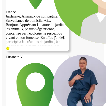
France
Jardinage, Animaux de compagnie,
Surveillance de domicile, +2...
Bonjour, Appréciant la nature, le jardin,
les animaux, je suis végétarienne,
concernée par l'écologie, le respect du
vivant et non fumeuse. En effet, j'ai déjà
participé à la créations de jardins, à du
woofing; de la garde de maison; des
gardes d'animaux (chats, chiens, ânes;
poules); du petit bricolage et des travaux
Elisabeth Y.
de peinture et d'enduits. En recherche de
reconversion professionnelle, je peux être
disponible jusqu'à 15 heures dans une
semaine. Je suis une personne un peu
solitaire. Lieu calme souhaité, dans un
village dans le Tarn, en Aveyron. Je
recherche un logement indépendant (de
préférence type chalet en bois ou
maisonnette) et/ou un bout de terrain avec
accès à l'eau potable, ombre, électricité et
sanitaires pour mon camion aménagé.
N'hésitez pas à me contacter pour plus de