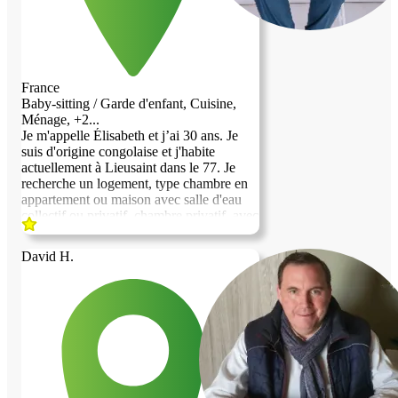
renseignements, Au plaisir de vous
rencontrer. Merci Cordialement
France
Baby-sitting / Garde d'enfant, Cuisine,
Ménage, +2...
Je m'appelle Élisabeth et j’ai 30 ans. Je
suis d'origine congolaise et j'habite
actuellement à Lieusaint dans le 77. Je
recherche un logement, type chambre en
appartement ou maison avec salle d'eau
collectif ou privatif, chambre privatif, avec
un cave ou grenier ou garage permettant
de garder mes affaires qui ne pourront pas
David H.
tenir dans la chambre, qu'il y est un balcon
ou jardin optionnelle, mais pas obligatoire,
qu'il y est des commerces de proximité et
les transports en commun cela est
indispensable, car je ne suis pas véhiculé.
Je souhaiterais déménager d'où j'habite,
car j'aimerais me rapprocher de Paris et
des villes limitrophes pour pouvoir
proposer mes services divers : 1) Dans le