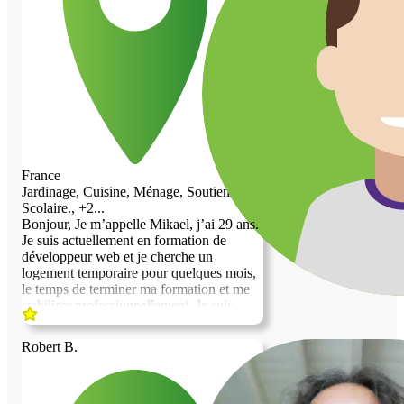
pratiques. Habitué aux responsabilités et
même, un peu de ménage et si besoin un
attaché au travail bien fait, j’accorde une
peu de massage pour vous permettre de
grande importance à la confiance, au
relâcher les tensions accumulées et de
respect des lieux et à l’implication dans les
ressentir une plénitude dans vos vies
missions qui me sont confiées. Bricoleur
contre une chambre gratuite. Je reste à
passionné et investi, je serais heureux de
votre disposition si vous avez des
mettre mon temps, mon énergie et mon
questions ou besoins de plus de
sens des responsabilités au service de
renseignements.
votre propriété, tout en bénéficiant d’un
logement sur place. Si ma proposition
retient votre attention, je serais ravi
France
d’échanger avec vous afin d’en discuter
Jardinage, Cuisine, Ménage, Soutien
plus en détail et de voir ensemble
Scolaire., +2...
comment organiser cela de manière simple
Bonjour, Je m’appelle Mikael, j’ai 29 ans.
et efficace pour chacun. Je reste bien
Je suis actuellement en formation de
entendu à votre disposition pour toute
développeur web et je cherche un
information complémentaire. Bien à vous,
logement temporaire pour quelques mois,
David
le temps de terminer ma formation et me
stabiliser professionnellement. Je suis
quelqu’un de calme, respectueux et facile
à vivre. Je recherche simplement un
Robert B.
endroit tranquille pour me poser pendant
cette période. J’ai aussi un chat adorable
qui s’appelle Prince. Il est discret et très
facile à vivre. Si votre logement est