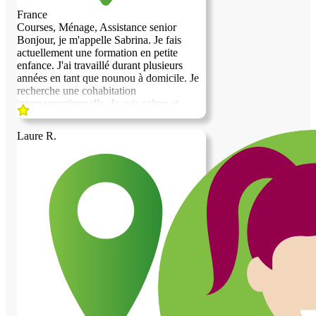
France
Courses, Ménage, Assistance senior
Bonjour, je m'appelle Sabrina. Je fais
actuellement une formation en petite
enfance. J'ai travaillé durant plusieurs
années en tant que nounou à domicile. Je
recherche une cohabitation
intergenerationnelle. Je suis calme et
agréable à vivre. Je suis également
quelqu'un d'organisée et qui sait garder un
Laure R.
logement propre. J'aime la marche à pied
et la cuisine. Au plaisir de vous rencontrer.
Cordialement.