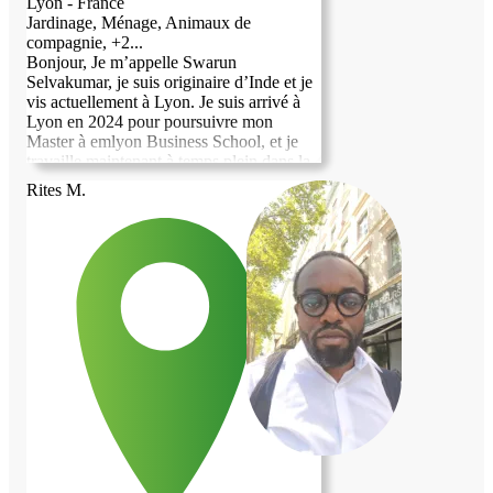
Lyon - France
Jardinage, Ménage, Animaux de
compagnie, +2...
Bonjour, Je m’appelle Swarun
Selvakumar, je suis originaire d’Inde et je
vis actuellement à Lyon. Je suis arrivé à
Lyon en 2024 pour poursuivre mon
Master à emlyon Business School, et je
travaille maintenant à temps plein dans la
région. Je recherche un logement en
Rites M.
échange d’un coup de main au quotidien.
Je peux vous aider avec les courses, le
ménage, le jardinage, les petits travaux à
la maison, m’occuper de vos animaux,
aider avec les enfants, ou toute autre
activité du quotidien selon vos besoins. Je
suis une personne sérieuse, calme et
responsable, et je serais heureux de
contribuer à la vie de la maison tout en
partageant de bons moments avec vous. Je
parle couramment anglais et je continue
d’améliorer mon français. Merci beaucoup
pour votre considération, et au plaisir
d’échanger avec vous.