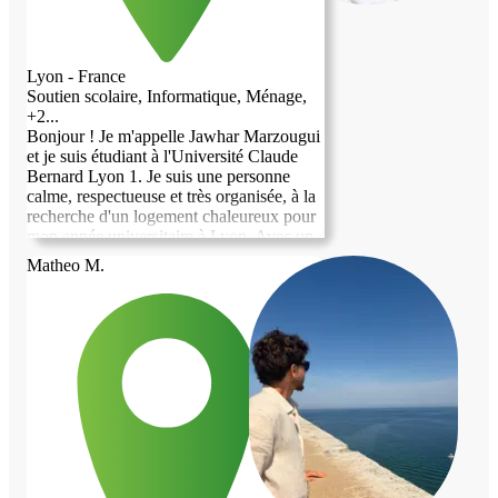
Lyon - France
Soutien scolaire, Informatique, Ménage,
+2...
Bonjour ! Je m'appelle Jawhar Marzougui
et je suis étudiant à l'Université Claude
Bernard Lyon 1. Je suis une personne
calme, respectueuse et très organisée, à la
recherche d'un logement chaleureux pour
mon année universitaire à Lyon. Avec un
fort esprit de partage et un sens aigu des
Matheo M.
responsabilités, je suis ravi de proposer
mes services au quotidien. Que ce soit
pour du soutien scolaire, de l'assistance en
informatique, des cours de langues ou
encore pour des petits travaux et l'entretien
du logement, je suis là pour aider. En
dehors de mes études, je suis passionné de
sport et j'apprécie les échanges
enrichissants. Je veille toujours à respecter
l'espace et le rythme de mon hôte.
N'hésitez pas à me contacter pour discuter
de cette belle opportunité d'échange !