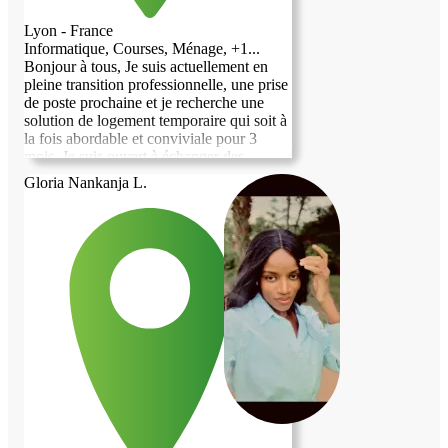
Lyon - France
Informatique, Courses, Ménage, +1...
Bonjour à tous, Je suis actuellement en
pleine transition professionnelle, une prise
de poste prochaine et je recherche une
solution de logement temporaire qui soit à
la fois abordable et conviviale pour 3
mois. Je suis ouvert à échanger des
services en contrepartie de l'hébergement.
Gloria Nankanja L.
Je travaille dans le domaine des nouvelles
technologies Si vous avez une proposition
ou des conseils à me partager, je vous en
serais très reconnaissant. Merci d'avance
pour votre aide ! Bien à vous, Rites