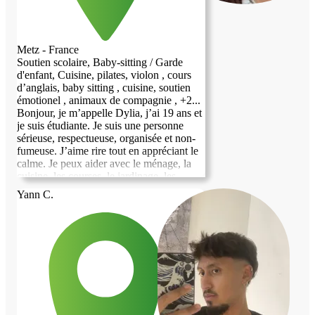
Metz - France
Soutien scolaire, Baby-sitting / Garde
d'enfant, Cuisine, pilates, violon , cours
d’anglais, baby sitting , cuisine, soutien
émotionel , animaux de compagnie , +2...
Bonjour, je m’appelle Dylia, j’ai 19 ans et
je suis étudiante. Je suis une personne
sérieuse, respectueuse, organisée et non-
fumeuse. J’aime rire tout en appréciant le
calme. Je peux aider avec le ménage, la
cuisine, les courses, le jardinage, les
animaux et la garde d’enfants. Je peux
Yann C.
aussi aider aux devoirs, enseigner
l’anglais, la chimie et le violon
(débutants), ainsi que proposer des
séances de Pilates à domicile et les bébés
sont mon point de faiblesse 👼. Je parle
arabe et tamazight (langues maternelles),
français (C1), anglais (C1) et j’apprends
l’italien. Je recherche un logement basé
sur la confiance, le respect et l’entraide.