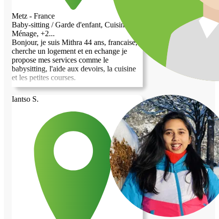
chacun peut bénéficier d’un
accompagnement de qualité et d’une
Metz - France
présence agréable au quotidien.
Baby-sitting / Garde d'enfant, Cuisine,
Cordialement, Carine
Ménage, +2...
Bonjour, je suis Mithra 44 ans, francaise,
cherche un logement et en echange je
propose mes services comme le
babysitting, l'aide aux devoirs, la cuisine
et les petites courses.
Iantso S.