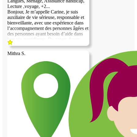
Langues, Ménage, Assistance handicap,
Lecture ,voyage, +2...
Bonjour, Je m’appelle Carine, je suis
auxiliaire de vie sérieuse, responsable et
bienveillante, avec une expérience dans
l’accompagnement des personnes âgées et
des personnes ayant besoin d’aide dans
leur vie quotidienne. De nature douce,
patiente et à l’écoute, j’accorde une
grande importance au respect, à la
Mithra S.
confiance et au bien-être des personnes
que j’accompagne. Je peux apporter mon
aide pour l’entretien du logement, la
préparation de repas simples, les courses,
l’accompagnement dans les gestes du
quotidien ainsi qu’une présence
rassurante. Mes qualités principales sont :
* Sérieuse et fiable * Ponctuelle et
organisée * Discrète et respectueuse de la
vie privée * Empathique et à l’écoute *
Patiente et attentionnée * Autonome et
adaptable Je souhaite proposer mes
services dans un cadre basé sur le respect,
la confiance et l’entraide. Mon objectif est
de créer une relation harmonieuse où