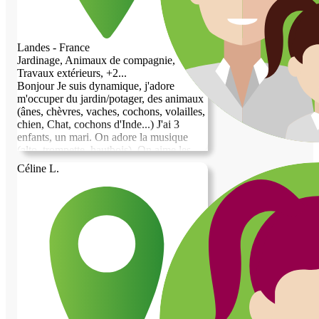
Landes - France
Jardinage, Animaux de compagnie,
Travaux extérieurs, +2...
Bonjour Je suis dynamique, j'adore
m'occuper du jardin/potager, des animaux
(ânes, chèvres, vaches, cochons, volailles,
chien, Chat, cochons d'Inde...) J'ai 3
enfants, un mari. On adore la musique
(alto, trompette, hautbois). On aime les
balades Loin de la foule, les vacances
Céline L.
pour faire des rencontres.