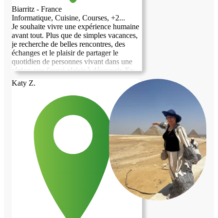
Biarritz - France
Informatique, Cuisine, Courses, +2...
Je souhaite vivre une expérience humaine
avant tout. Plus que de simples vacances,
je recherche de belles rencontres, des
échanges et le plaisir de partager le
quotidien de personnes vivant dans une
région que j'aurai plaisir à découvrir. En
échange de votre accueil, je serai ravie de
Katy Z.
vous apporter mon aide selon vos besoins.
Je suis sérieuse, respectueuse, autonome et
j'aime rendre service. Pour moi, ce type de
séjour est une façon différente de voyager
: prendre le temps de découvrir un lieu à
travers ceux qui y vivent, partager des
moments conviviaux et créer de vrais
liens. Au plaisir de faire votre
connaissance et, je l'espère, de partager
cette belle aventure avec vous.