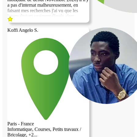
a pas d'internat malheureusement, en
faisant mes recherches j'ai vu que les
loyers étaient vraiment élevés alors
échanger mes services contre logement
devient une évidence. Je suis polyvalente
Koffi Angelo S.
(cuisine,ect...,aides à la personne agée), il
faut biensur que ces échanges de services
s'emboitent avec mes horaires de stages!
Je suis assez
tranquille,respectueuse,propre et rigolote.
Paris - France
Informatique, Courses, Petits travaux /
Bricolage, +2...