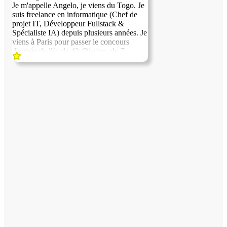
Je m'appelle Angelo, je viens du Togo. Je
suis freelance en informatique (Chef de
projet IT, Développeur Fullstack &
Spécialiste IA) depuis plusieurs années. Je
viens à Paris pour passer le concours
d'entrée de l'école 42 (Piscine, du 7
septembre au 2 octobre 2026), je cherche
un hébergement pour environ 1 mois, du
1er septembre au 2-3 octobre. Si je réussis
le concours, je poursuivrai la formation
sur plusieurs mois mais je ne recherche
pas forcément un hébergement aussi long
dès maintenant, je trouverai probablement
un logement étudiant classique une fois
admis. Cela dit, si l'échange se passe bien
avec vous, je suis tout à fait ouvert à
continuer au même endroit, sans aucune
pression de mon côté. Calme, sérieux,
non-fumeur. Je peux aider en
informatique, courses, ménage, jardinage,
ou activités sportives. Au plaisir
d'échanger !