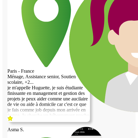
J'ai de bonnes manières et du respect. Je
suis également pédagogue et bienveillante.
J'espère avoir le privilège d'être choisie
pour vivre à vos côtés. Au plaisir de faire
votre connaissance.
Paris - France
Ménage, Assistance senior, Soutien
scolaire, +2...
je m'appelle Huguette, je suis étudiante
finissante en management et gestion des
projets je peux aider comme une aucilaire
de vie ou aide à domicile car c'est ce que
je fais comme job depuis mon arrivée en
france, Je cherche un hébergement proche
de paris ou aux alentours à partir du 10
Aout. Je ne fume pas, je suis très
Asma S.
respectueuse et laborieuse.