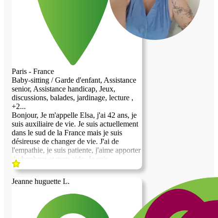
Paris - France
Baby-sitting / Garde d'enfant, Assistance
senior, Assistance handicap, Jeux,
discussions, balades, jardinage, lecture ,
+2...
Bonjour, Je m'appelle Elsa, j'ai 42 ans, je
suis auxiliaire de vie. Je suis actuellement
dans le sud de la France mais je suis
désireuse de changer de vie. J'ai de
l'empathie, je suis patiente, j'aime apporter
du bonheur et mon aide. Je suis
polyvalente, j'aime les animaux, je suis
bavarde et m'intéresse à énormément de
Jeanne huguette L.
sujet. J'apprécie travailler auprès de
personnes âgées car elles ont du vécu et
du savoir. Je suis systématiquement
apprécié car je suis souriante et volontaire.