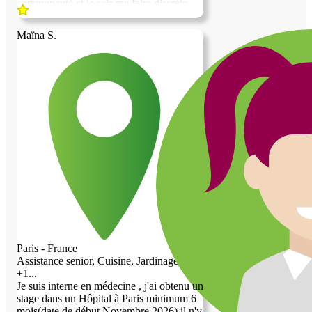
communauté et je sais me faire discrète
quand il le faut. Mon rythme de vie sera
partagé entre mes cours la journée (ou
Maïna S.
alternance si j'en trouve) et mes révisions
le soir. Je recherche un hébergement
chaleureux en échange de services. Au
plaisir d'échanger avec vous !
Paris - France
Assistance senior, Cuisine, Jardinage,
+1...
Je suis interne en médecine , j'ai obtenu un
stage dans un Hôpital à Paris minimum 6
mois(date de début Novembre 2026) il n'y