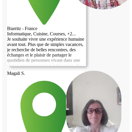
Biarritz - France
Informatique, Cuisine, Courses, +2...
Je souhaite vivre une expérience humaine
avant tout. Plus que de simples vacances,
je recherche de belles rencontres, des
échanges et le plaisir de partager le
quotidien de personnes vivant dans une
région que j'aurai plaisir à découvrir. En
échange de votre accueil, je serai ravie de
Magali S.
vous apporter mon aide selon vos besoins.
Je suis sérieuse, respectueuse, autonome et
j'aime rendre service. Pour moi, ce type de
séjour est une façon différente de voyager
: prendre le temps de découvrir un lieu à
travers ceux qui y vivent, partager des
moments conviviaux et créer de vrais
liens. Au plaisir de faire votre
connaissance et, je l'espère, de partager
cette belle aventure avec vous.