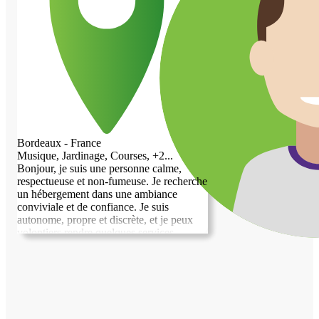
Bordeaux - France
Musique, Jardinage, Courses, +2...
Bonjour, je suis une personne calme,
respectueuse et non-fumeuse. Je recherche
un hébergement dans une ambiance
conviviale et de confiance. Je suis
autonome, propre et discrète, et je peux
volontiers rendre quelques services
comme le ménage, les courses, la
préparation de repas, le jardinage ou une
aide informatique selon vos besoins. Je
souhaite construire une relation basée sur
le respect et l’entraide. Merci de votre
attention, au plaisir d’échanger avec vous.