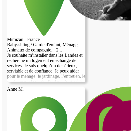
Mimizan - France
Baby-sitting / Garde d'enfant, Ménage,
Animaux de compagnie, +2...
Je souhaite m’installer dans les Landes et
recherche un logement en échange de
services. Je suis quelqu’un de sérieux,
serviable et de confiance. Je peux aider
pour le ménage, le jardinage, l’entretien, le
gardiennage la garde d’enfants (qui a été
mon métier pendant une quinzaine
Anne M.
d’années) ou la garde d’animaux ou
simplement apporter une présence au
quotidien. L’idée est de pouvoir rendre
service tout en créant une relation basée
sur la confiance et le respect.