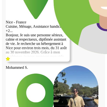
Nice - France
Cuisine, Ménage, Assistance handicap,
+2...
Bonjour, Je suis une personne sérieux,
calme et respectueux, diplômée assistant
de vie. Je recherche un hébergement à
Nice pour environ trois mois, du 31 août
au 30 novembre 2026. Grâce à mon
expérience, je peux proposer mon aide
pour les courses, le ménage, la préparation
des repas , l’accompagnement et l’aide
Mohammed S.
aux personnes âgées. Je souhaite une
solution basée sur la confiance et le
respect mutuel