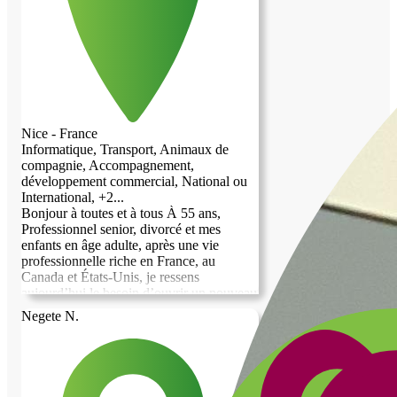
Nice - France
Informatique, Transport, Animaux de
compagnie, Accompagnement,
développement commercial, National ou
International, +2...
Bonjour à toutes et à tous À 55 ans,
Professionnel senior, divorcé et mes
enfants en âge adulte, après une vie
professionnelle riche en France, au
Canada et États-Unis, je ressens
aujourd’hui le besoin d’ouvrir un nouveau
chapitre. Depuis longtemps, la Côte
Negete N.
d’Azur m’attire : la lumière, la
Méditerranée, la proximité des montagnes,
les villages de l’arrière-pays et l’Italie
toute proche correspondent profondément
à l’environnement dans lequel je me