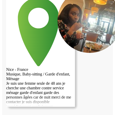
amples renseignements. Cordialement.
pris le temps de me lire et vous souhaite
Mme Jeandin.
une très belle journée. Au plaisir de faire
votre connaissance, Frédéric
Nice - France
Musique, Baby-sitting / Garde d'enfant,
Ménage
Je suis une femme seule de 48 ans je
cherche une chambre contre service
ménage garde d'enfant garde des
personnes âgées car de nuit merci de me
contacter je suis disponible
immédiatement cordialement