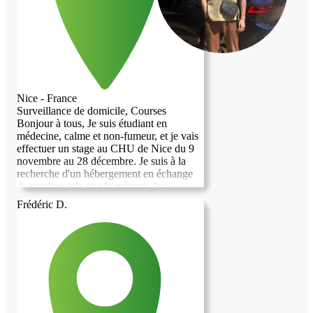
Nice - France
Surveillance de domicile, Courses
Bonjour à tous, Je suis étudiant en
médecine, calme et non-fumeur, et je vais
effectuer un stage au CHU de Nice du 9
novembre au 28 décembre. Je suis à la
recherche d'un hébergement en échange
de services tels que le ménage, les
courses, ou la garde de maison et
Frédéric D.
d'animaux. Je serais ravi de pouvoir vous
aider tout en trouvant un endroit où
séjourner durant cette période. N'hésitez
pas à me contacter si vous êtes intéressé
ou si vous avez des questions. Merci
beaucoup et à bientôt !