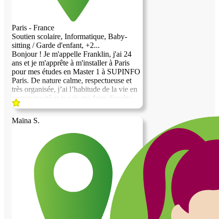
Paris - France
Soutien scolaire, Informatique, Baby-
sitting / Garde d'enfant, +2...
Bonjour ! Je m'appelle Franklin, j'ai 24
ans et je m'apprête à m'installer à Paris
pour mes études en Master 1 à SUPINFO
Paris. De nature calme, respectueuse et
très organisée, j’ai l’habitude de la vie en
communauté et je sais me faire discrète
quand il le faut. Mon rythme de vie sera
partagé entre mes cours la journée (ou
Maïna S.
alternance si j'en trouve) et mes révisions
le soir. Je recherche un hébergement
chaleureux en échange de services. Au
plaisir d'échanger avec vous !