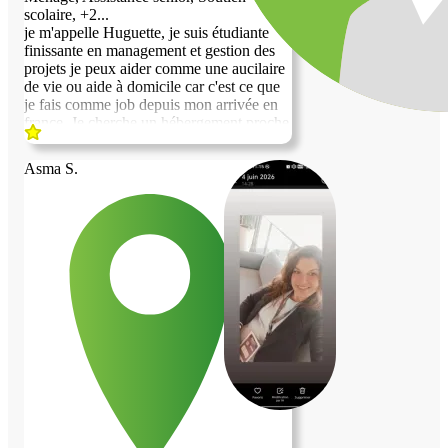
scolaire, +2...
je m'appelle Huguette, je suis étudiante
finissante en management et gestion des
projets je peux aider comme une aucilaire
de vie ou aide à domicile car c'est ce que
je fais comme job depuis mon arrivée en
france, Je cherche un hébergement proche
de paris ou aux alentours à partir du 10
Aout. Je ne fume pas, je suis très
Asma S.
respectueuse et laborieuse.