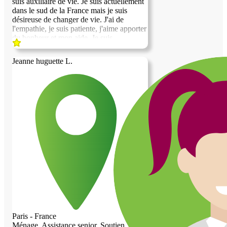
suis auxiliaire de vie. Je suis actuellement
dans le sud de la France mais je suis
désireuse de changer de vie. J'ai de
l'empathie, je suis patiente, j'aime apporter
du bonheur et mon aide. Je suis
polyvalente, j'aime les animaux, je suis
bavarde et m'intéresse à énormément de
Jeanne huguette L.
sujet. J'apprécie travailler auprès de
personnes âgées car elles ont du vécu et
du savoir. Je suis systématiquement
apprécié car je suis souriante et volontaire.
J'ai de bonnes manières et du respect. Je
suis également pédagogue et bienveillante.
J'espère avoir le privilège d'être choisie
pour vivre à vos côtés. Au plaisir de faire
votre connaissance.
Paris - France
Ménage, Assistance senior, Soutien