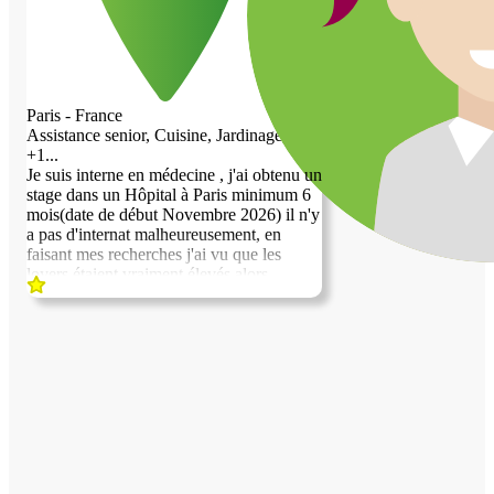
Paris - France
Assistance senior, Cuisine, Jardinage,
+1...
Je suis interne en médecine , j'ai obtenu un
stage dans un Hôpital à Paris minimum 6
mois(date de début Novembre 2026) il n'y
a pas d'internat malheureusement, en
faisant mes recherches j'ai vu que les
loyers étaient vraiment élevés alors
échanger mes services contre logement
devient une évidence. Je suis polyvalente
(cuisine,ect...,aides à la personne agée), il
faut biensur que ces échanges de services
s'emboitent avec mes horaires de stages!
Je suis assez
tranquille,respectueuse,propre et rigolote.