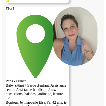
personne âgée, soit une garde d'enfants et
un soutien scolaire pour un ou deux
Elsa L.
enfants de plus de 3 ans. Je parle très bien
anglais et je me débrouille en français, au
niveau conversationnel. Je peux
également accepter une petite participation
financière pour couvrir le loyer et les
charges, en plus de l'aide quotidienne,
pour un logement en très bon état. Je suis
une femme célibataire, divorcée, très
fiable, aimable et très propre. Je suis
enseignante.
Paris - France
Baby-sitting / Garde d'enfant, Assistance
senior, Assistance handicap, Jeux,
discussions, balades, jardinage, lecture ,
+2...
Bonjour, Je m'appelle Elsa, j'ai 42 ans, je