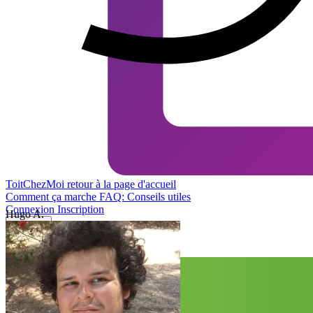
ToitChezMoi
retour à la page d'accueil
Comment ça marche
FAQ: Conseils utiles
Connexion
Inscription
Hugo A.