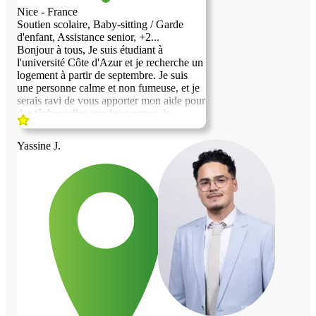
Nice - France
Soutien scolaire, Baby-sitting / Garde
d'enfant, Assistance senior, +2...
Bonjour à tous, Je suis étudiant à
l'université Côte d'Azur et je recherche un
logement à partir de septembre. Je suis
une personne calme et non fumeuse, et je
serais ravi de vous apporter mon aide pour
des tâches telles que les courses, le
ménage ou la garde d'enfants ( je suis un
jeune homme mais je vous assure que je
Yassine J.
sais très bien des enfants car j'ai aussi des
petits frère et soeur de 9 et 13 ans.
N'hésitez pas à me contacter si vous êtes
intéressé par un échange de services. Je
serais heureux de discuter avec vous et de
trouver une solution qui convienne à
chacun. Merci et à bientôt !