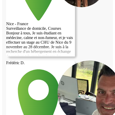
Nice - France
Surveillance de domicile, Courses
Bonjour à tous, Je suis étudiant en
médecine, calme et non-fumeur, et je vais
effectuer un stage au CHU de Nice du 9
novembre au 28 décembre. Je suis à la
recherche d'un hébergement en échange
de services tels que le ménage, les
courses, ou la garde de maison et
Frédéric D.
d'animaux. Je serais ravi de pouvoir vous
aider tout en trouvant un endroit où
séjourner durant cette période. N'hésitez
pas à me contacter si vous êtes intéressé
ou si vous avez des questions. Merci
beaucoup et à bientôt !