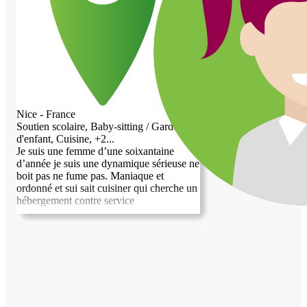
services. Je crois beaucoup à ces relations
où chacun apporte quelque chose à
l’autre, dans un esprit de confiance et de
bienveillance. Je peux vous offrir une
présence fiable et rassurante, assurer le
gardiennage de votre résidence principale
ou secondaire, prendre soin de vos
animaux (je suis quasiment né sur une
ferme et je suis propriétaire de deux
Nice - France
chevaux), entretenir votre jardin, réaliser
Soutien scolaire, Baby-sitting / Garde
de petits travaux, vous aider dans vos
d'enfant, Cuisine, +2...
démarches administratives ou
Je suis une femme d’une soixantaine
informatiques, ou encore mettre à profit
d’année je suis une dynamique sérieuse ne
plus de trente années d’expérience en
boit pas ne fume pas. Maniaque et
développement commercial international
ordonné et sui sait cuisiner qui cherche un
si cela peut vous être utile. Je peux mettre
hébergement contre service
à disposition de nombreuses compétences
selon vos besoins : * gardiennage et
présence dans une résidence principale ou
secondaire ; * entretien courant, petits
travaux de bricolage et de jardinage ; *
soins aux animaux ; * aide administrative,
informatique ou organisationnelle ; *
accompagnement en commerce
international, export ou développement