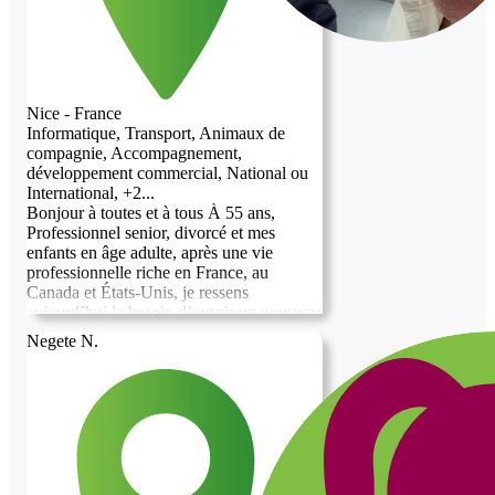
Nice - France
Informatique, Transport, Animaux de
compagnie, Accompagnement,
développement commercial, National ou
International, +2...
Bonjour à toutes et à tous À 55 ans,
Professionnel senior, divorcé et mes
enfants en âge adulte, après une vie
professionnelle riche en France, au
Canada et États-Unis, je ressens
aujourd’hui le besoin d’ouvrir un nouveau
chapitre. Depuis longtemps, la Côte
Negete N.
d’Azur m’attire : la lumière, la
Méditerranée, la proximité des montagnes,
les villages de l’arrière-pays et l’Italie
toute proche correspondent profondément
à l’environnement dans lequel je me
projette. Je recherche un pied-à-terre entre
Cannes, Nice, Menton et Vintimille,
idéalement sous la forme d’un échange de