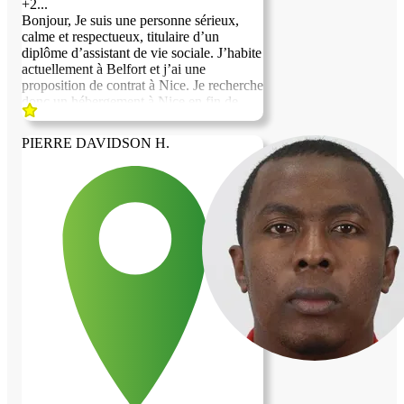
+2...
Bonjour, Je suis une personne sérieux,
calme et respectueux, titulaire d’un
diplôme d’assistant de vie sociale. J’habite
actuellement à Belfort et j’ai une
proposition de contrat à Nice. Je recherche
donc un hébergement à Nice en fin de
pouvoir accepter cette opportunité
professionnelle . Je peux proposer mon
PIERRE DAVIDSON H.
aide pour les actes de la vie quotidienne,
selon vos besoins. Je suis également prêt à
prévoir une participation financière
mensuelle pour l’hébergement. Je
recherche une solution basée sur la
confiance, le respect et un échange
équilibré. Je serais heureux d’échanger
avec vous afin de voir si nous pouvons
trouver un arrangement. Cordialement