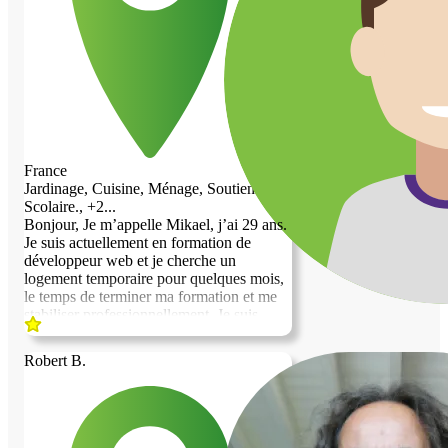
peu de massage pour vous permettre de
grande importance à la confiance, au
relâcher les tensions accumulées et de
respect des lieux et à l’implication dans les
ressentir une plénitude dans vos vies
missions qui me sont confiées. Bricoleur
contre une chambre gratuite. Je reste à
passionné et investi, je serais heureux de
votre disposition si vous avez des
mettre mon temps, mon énergie et mon
questions ou besoins de plus de
sens des responsabilités au service de
renseignements.
votre propriété, tout en bénéficiant d’un
logement sur place. Si ma proposition
retient votre attention, je serais ravi
France
d’échanger avec vous afin d’en discuter
Jardinage, Cuisine, Ménage, Soutien
plus en détail et de voir ensemble
Scolaire., +2...
comment organiser cela de manière simple
Bonjour, Je m’appelle Mikael, j’ai 29 ans.
et efficace pour chacun. Je reste bien
Je suis actuellement en formation de
entendu à votre disposition pour toute
développeur web et je cherche un
information complémentaire. Bien à vous,
logement temporaire pour quelques mois,
David
le temps de terminer ma formation et me
stabiliser professionnellement. Je suis
quelqu’un de calme, respectueux et facile
à vivre. Je recherche simplement un
Robert B.
endroit tranquille pour me poser pendant
cette période. J’ai aussi un chat adorable
qui s’appelle Prince. Il est discret et très
facile à vivre. Si votre logement est
toujours disponible, ce serait un plaisir