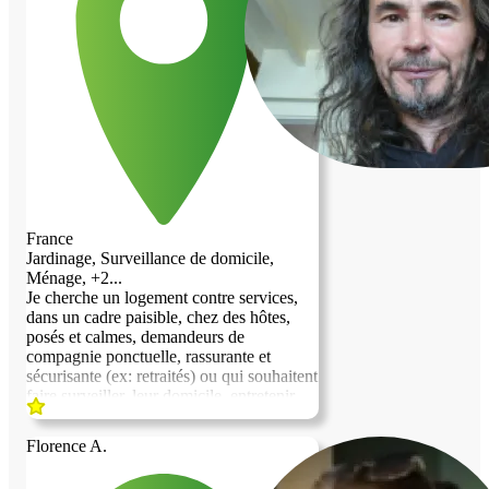
d’en discuter avec vous. Merci beaucoup
et bonne journée. Mikael
France
Jardinage, Surveillance de domicile,
Ménage, +2...
Je cherche un logement contre services,
dans un cadre paisible, chez des hôtes,
posés et calmes, demandeurs de
compagnie ponctuelle, rassurante et
sécurisante (ex: retraités) ou qui souhaitent
faire surveiller, leur domicile, entretenir
leur propriété, garder et nourrir, leurs
animaux de compagnie, au cours de leurs
Florence A.
congés annuels (ex : actifs). Je suis
autonome, consciencieux, vigilant,