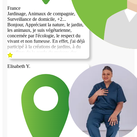
France
Jardinage, Animaux de compagnie,
Surveillance de domicile, +2...
Bonjour, Appréciant la nature, le jardin,
les animaux, je suis végétarienne,
concernée par l'écologie, le respect du
vivant et non fumeuse. En effet, j'ai déjà
participé à la créations de jardins, à du
woofing; de la garde de maison; des
gardes d'animaux (chats, chiens, ânes;
poules); du petit bricolage et des travaux
Elisabeth Y.
de peinture et d'enduits. En recherche de
reconversion professionnelle, je peux être
disponible jusqu'à 15 heures dans une
semaine. Je suis une personne un peu
solitaire. Lieu calme souhaité, dans un
village dans le Tarn, en Aveyron. Je
recherche un logement indépendant (de
préférence type chalet en bois ou
maisonnette) et/ou un bout de terrain avec
accès à l'eau potable, ombre, électricité et
sanitaires pour mon camion aménagé.
N'hésitez pas à me contacter pour plus de
renseignements, Au plaisir de vous