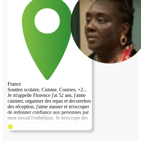
prévenant, soigné et ordonné. Je suis
sportif. Je ne fume pas, je ne bois pas (ou
exceptionnellement). J'ai le permis de
conduire. Je suis (modérément) solitaire et
je sors (relativement) peu. Mais j'aime mes
défauts et je ne les échangerai, pour rien
au monde. D'ailleurs, je fuis l'agitation du
monde ! Je consacre mon temps libre, à
des recherches, historiques et
généalogiques, personnelles,
particulièrement, complexes et
chronophages qui me contraignent, à la
régularité et me maintiennent, à domicile.
Autrement, j'ai derrière moi, deux années
d'expériences, en tout genre, en matière de
France
cohabitations contre services, dans des
Soutien scolaire, Cuisine, Courses, +2...
fermes, des gîtes, pour des associations et
Je m'appelle Florence j'ai 52 ans, j'aime
chez des particuliers. Je me suis occupé,
cuisiner, organiser des repas et decorerlors
de toutes sortes d'animaux, d'élevage et de
des réception, j'aime masser et m'occuper
compagnie. J'ai fait du jardinage, potager
de redonner confiance aux personnes par
(semis), d'agrément (pelouse) et paysager
mon travail l'esthétique. Je m'occupe des
(haies) ; de l'entretien, de clôtures
enfants en leur dispensant des cours de
(désherbages), de bois (coupes) et de
Français, de Mathématiques.
vergers (tailles, cueillettes et ramassages).
Je sais faire le ménage, les courses et la