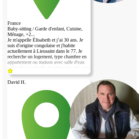
rencontrer. Merci Cordialement
France
Baby-sitting / Garde d'enfant, Cuisine,
Ménage, +2...
Je m'appelle Élisabeth et j’ai 30 ans. Je
suis d'origine congolaise et j'habite
actuellement à Lieusaint dans le 77. Je
recherche un logement, type chambre en
appartement ou maison avec salle d'eau
collectif ou privatif, chambre privatif, avec
un cave ou grenier ou garage permettant
de garder mes affaires qui ne pourront pas
David H.
tenir dans la chambre, qu'il y est un balcon
ou jardin optionnelle, mais pas obligatoire,
qu'il y est des commerces de proximité et
les transports en commun cela est
indispensable, car je ne suis pas véhiculé.
Je souhaiterais déménager d'où j'habite,
car j'aimerais me rapprocher de Paris et
des villes limitrophes pour pouvoir
proposer mes services divers : 1) Dans le
bien-être et esthétique notamment