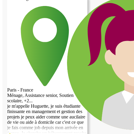
sujet. J'apprécie travailler auprès de
personnes âgées car elles ont du vécu et
du savoir. Je suis systématiquement
apprécié car je suis souriante et volontaire.
J'ai de bonnes manières et du respect. Je
suis également pédagogue et bienveillante.
J'espère avoir le privilège d'être choisie
pour vivre à vos côtés. Au plaisir de faire
votre connaissance.
Paris - France
Ménage, Assistance senior, Soutien
scolaire, +2...
je m'appelle Huguette, je suis étudiante
finissante en management et gestion des
projets je peux aider comme une aucilaire
de vie ou aide à domicile car c'est ce que
je fais comme job depuis mon arrivée en
france, Je cherche un hébergement proche