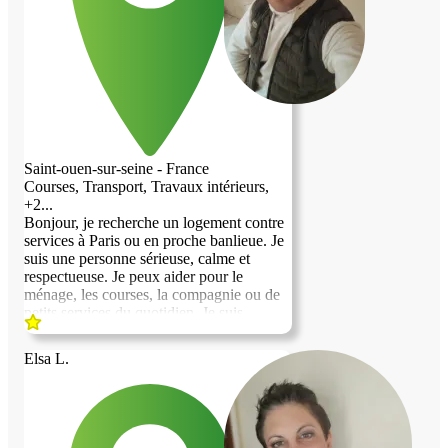
fiable, aimable et très propre. Je suis
enseignante.
Saint-ouen-sur-seine - France
Courses, Transport, Travaux intérieurs,
+2...
Bonjour, je recherche un logement contre
services à Paris ou en proche banlieue. Je
suis une personne sérieuse, calme et
respectueuse. Je peux aider pour le
ménage, les courses, la compagnie ou de
petits services du quotidien. Je suis
disponible et motivé pour trouver une
solution stable et basée sur la confiance.
Elsa L.