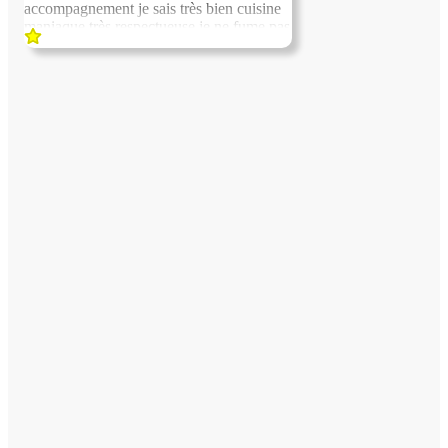
accompagnement je sais très bien cuisine
maniaque très respectueuse je ne fume pas
pas d'alcool rien de tt