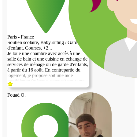
Paris - France
Soutien scolaire, Baby-sitting / Garde
d'enfant, Courses, +2...
Je loue une chambre avec accès à une
salle de bain et une cuisine en échange de
services de ménage ou de garde d'enfants,
à partir du 16 août. En contrepartie du
logement, je propose soit une aide
quotidienne (ménage, courses) pour une
personne âgée, soit une garde d'enfants et
un soutien scolaire pour un ou deux
Fouad O.
enfants de plus de 3 ans. Je parle très bien
anglais et je me débrouille en français, au
niveau conversationnel. Je peux
également accepter une petite participation
financière pour couvrir le loyer et les
charges, en plus de l'aide quotidienne,
pour un logement en très bon état. Je suis
une femme célibataire, divorcée, très