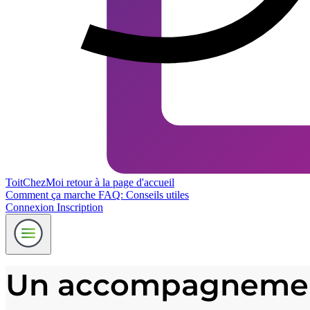
ToitChezMoi
retour à la page d'accueil
Comment ça marche
FAQ: Conseils utiles
Connexion
Inscription
Un accompagnement