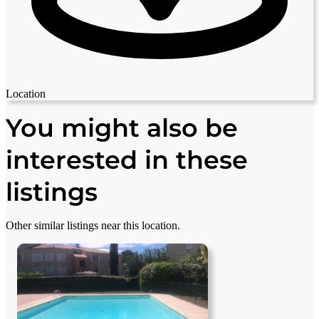
Location
Leaflet
|
© OpenStreetMap contributors
+
You might also be
−
interested in these
listings
Other similar listings near this location.