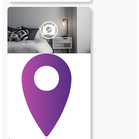
pour préparer mes repas, faire un peu de
rangement, gérer les poubelles et les
volets, ainsi que pour quelques activités de
jardinage. Je serais très reconnaissant(e)
de bénéficier d'un soutien bienveillant et
amical. Merci beaucoup pour votre aide !