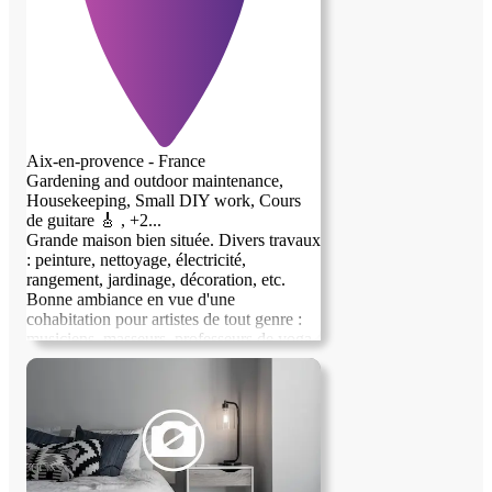
la piscine de la résidence, tout en prenant
soin de ma petite Milka.
Aix-en-provence - France
Gardening and outdoor maintenance,
Housekeeping, Small DIY work, Cours
de guitare 🎸 , +2...
Grande maison bien située. Divers travaux
: peinture, nettoyage, électricité,
rangement, jardinage, décoration, etc.
Bonne ambiance en vue d'une
cohabitation pour artistes de tout genre :
musiciens, masseurs, professeurs de yoga,
méditation, peintres, etc.