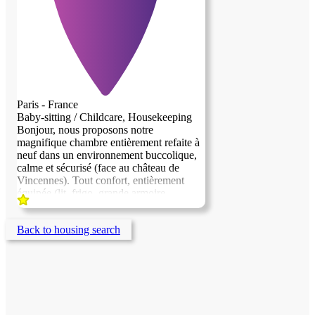
Paris - France
Baby-sitting / Childcare, Housekeeping
Bonjour, nous proposons notre
magnifique chambre entièrement refaite à
neuf dans un environnement buccolique,
calme et sécurisé (face au château de
Vincennes). Tout confort, entièrement
équipée (lit, frigo, grande armoire,
rétroprojecteur, bureau...). Nous
recherchons une personne sérieuse et
Back to housing search
discrète pour nous aider dans la gestion et
la garde de nos jumeaux de 4 ans. Nous
sommes un couple avec un métier
atypique et des horaires variables. La
personne devra pouvoir preparer les
enfants le matin déposer les enfants à
l'école pour 8h30 et aller les chercher à